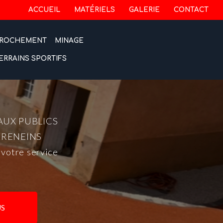
 secondaire
ACCUEIL
MATÉRIELS
GALERIE
CONTACT
ROCHEMENT
MINAGE
ERRAINS SPORTIFS
AUX PUBLICS
-RENEINS
 votre service
S