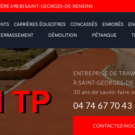
Navigation
IÈRE
69830 SAINT-GEORGES-DE-RENEINS
ENTS
CARRIÈRES ÉQUESTRES
CONCASSÉS
ENROBÉS
EN
TERRASSEMENT
DÉMOLITION
PÉTANQUE
T
ENTREPRISE DE TRAV
À SAINT-GEORGES-DE
30 ans de savoir-faire à
04 74 67 70 43
CONTACTEZ-NOU