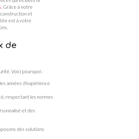
s
. Grâce à notre
 construction et
tée est à votre
ons.
x de
rité. Voici pourquoi :
des années d'expérience
té, respectant les normes
ersonnalisé et des
posons des solutions