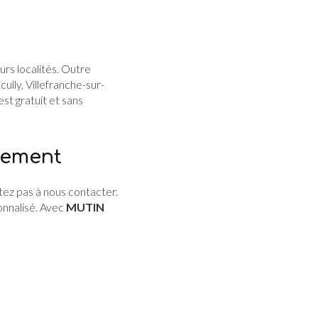
urs localités. Outre
lly, Villefranche-sur-
est gratuit et sans
sement
tez pas à nous contacter.
onnalisé. Avec
MUTIN