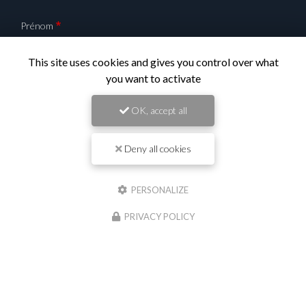
Reneins
Prénom
This site uses cookies and gives you control over what
you want to activate
Il reste
44
caractère(s)
Nom
OK, accept all
Deny all cookies
Il reste
44
caractère(s)
Email
PERSONALIZE
PRIVACY POLICY
Téléphone
Message :