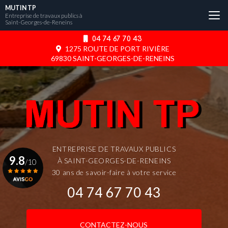
Aller
MUTIN TP
au
Entreprise de travaux publics à
Saint-Georges-de-Reneins
contenu
principal
04 74 67 70 43
1275 ROUTE DE PORT RIVIÈRE
69830 SAINT-GEORGES-DE-RENEINS
ENTREPRISE DE TRAVAUX PUBLICS
9.8
À SAINT-GEORGES-DE-RENEINS
/10
30 ans de savoir-faire à votre service
04 74 67 70 43
Voir le certificat
CONTACTEZ-NOUS