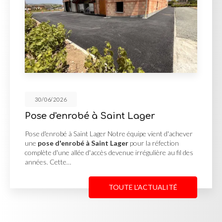
30/06/2026
bé à Saint Lager
Cour en enr
Georges de
int Lager Notre équipe vient d'achever
é à Saint Lager
pour la réfection
Cour en enrobé et
e d'accès devenue irrégulière au fil des
MUTIN TP, basée à
une
cour en enro
Reneins
pour un c
TOUTE L'ACTUALITÉ