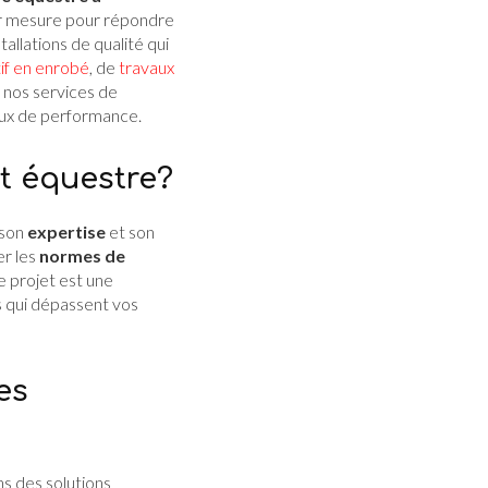
ur mesure pour répondre
allations de qualité qui
tif en enrobé
, de
travaux
 nos services de
eux de performance.
t équestre?
 son
expertise
et son
er les
normes de
ue projet est une
s qui dépassent vos
es
s des solutions