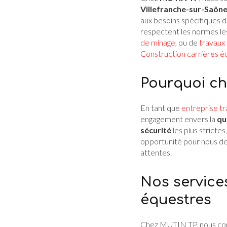
Villefranche-sur-Saôn
aux besoins spécifiques d
respectent les normes le
de minage
, ou de
travaux
Construction carrières é
Pourquoi ch
En tant que
entreprise tr
engagement envers la
qu
sécurité
les plus strictes
opportunité pour nous d
attentes.
Nos service
équestres
Chez MUTIN TP, nous comp