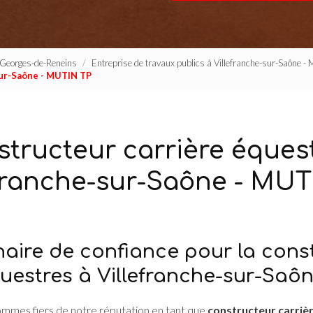
t-Georges-de-Reneins
Entreprise de travaux publics à Villefranche-sur-Saône -
sur-Saône - MUTIN TP
tructeur carrière éques
efranche-sur-Saône - MUT
naire de confiance pour la cons
questres à Villefranche-sur-Saô
sommes fiers de notre réputation en tant que
constructeur carriè