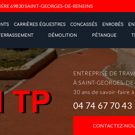
Navigation
IÈRE
69830 SAINT-GEORGES-DE-RENEINS
ENTS
CARRIÈRES ÉQUESTRES
CONCASSÉS
ENROBÉS
EN
TERRASSEMENT
DÉMOLITION
PÉTANQUE
T
ENTREPRISE DE TRAV
À SAINT-GEORGES-DE
30 ans de savoir-faire à
04 74 67 70 43
CONTACTEZ-NOU