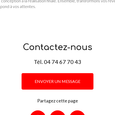
 conception à la réalisation finale. Ensemble, transformons vos rêv
épond à vos attentes.
Contactez-nous
Tél.
04 74 67 70 43
ENVOYER UN MESSAGE
Partagez cette page
Facebook
X
Email