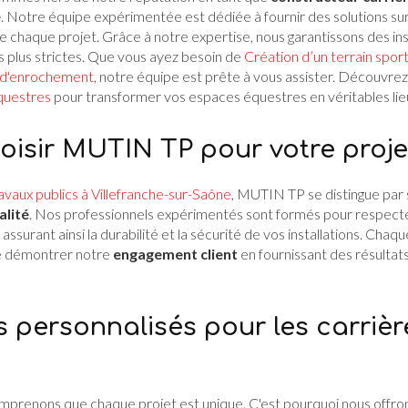
e
. Notre équipe expérimentée est dédiée à fournir des solutions s
e chaque projet. Grâce à notre expertise, nous garantissons des inst
s plus strictes. Que vous ayez besoin de
Création d’un terrain spor
 d'enrochement
, notre équipe est prête à vous assister. Découvrez
questres
pour transformer vos espaces équestres en véritables li
oisir MUTIN TP pour votre proje
avaux publics à Villefranche-sur-Saône
, MUTIN TP se distingue par
alité
. Nos professionnels expérimentés sont formés pour respect
, assurant ainsi la durabilité et la sécurité de vos installations. Chaq
e démontrer notre
engagement client
en fournissant des résultat
s personnalisés pour les carrièr
renons que chaque projet est unique. C'est pourquoi nous offron