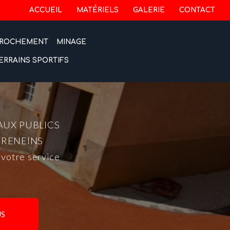
 secondaire
ACCUEIL
MATÉRIELS
GALERIE
CONTACT
ROCHEMENT
MINAGE
ERRAINS SPORTIFS
AUX PUBLICS
-RENEINS
 votre service
S