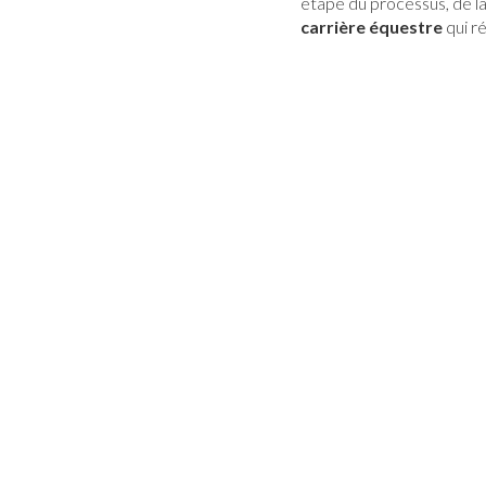
étape du processus, de la
carrière équestre
qui r