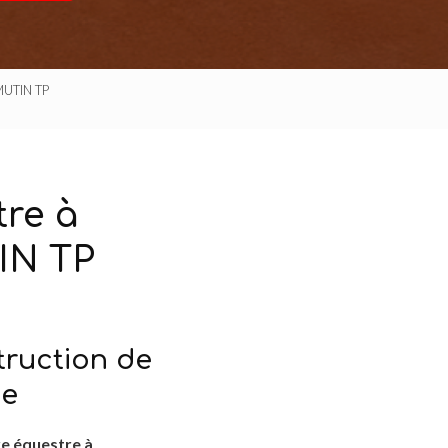
 MUTIN TP
tre à
IN TP
truction de
ne
re équestre à