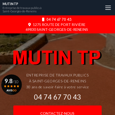
Aller
MUTIN TP
au
Entreprise de travaux publics à
Saint-Georges-de-Reneins
contenu
principal
04 74 67 70 43
1275 ROUTE DE PORT RIVIÈRE
69830 SAINT-GEORGES-DE-RENEINS
ENTREPRISE DE TRAVAUX PUBLICS
9.8
À SAINT-GEORGES-DE-RENEINS
/10
30 ans de savoir-faire à votre service
04 74 67 70 43
Voir le certificat
CONTACTEZ-NOUS