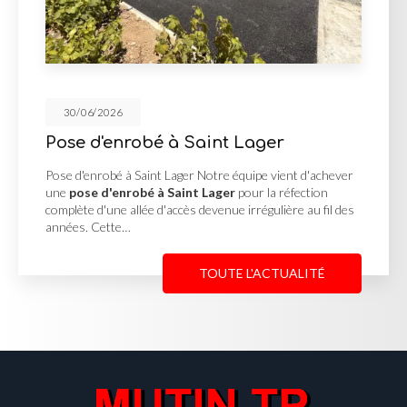
30/06/2026
aint Lager
Cour en enrobé et
Georges de Renein
Notre équipe vient d'achever
 Lager
pour la réfection
Cour en enrobé et concassé 
evenue irrégulière au fil des
MUTIN TP, basée à Saint-Geo
une
cour en enrobé et con
Reneins
pour un client…
TOUTE L'ACTUALITÉ