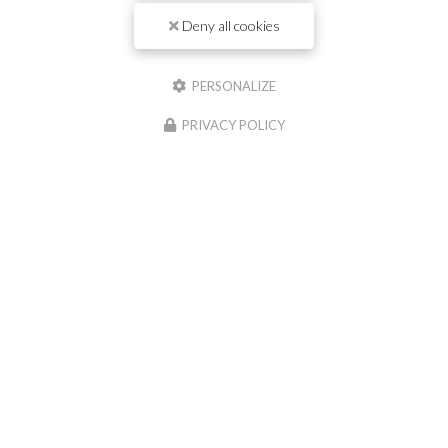
Deny all cookies
Il reste
44
caractère(s)
Nom
PERSONALIZE
PRIVACY POLICY
Il reste
44
caractère(s)
Email
Téléphone
Message :