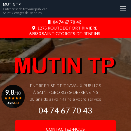
Aller
MUTIN TP
au
Entreprise de travaux publics à
Saint-Georges-de-Reneins
contenu
principal
04 74 67 70 43
1275 ROUTE DE PORT RIVIÈRE
69830 SAINT-GEORGES-DE-RENEINS
ENTREPRISE DE TRAVAUX PUBLICS
9.8
À SAINT-GEORGES-DE-RENEINS
/10
30 ans de savoir-faire à votre service
04 74 67 70 43
Voir le certificat
CONTACTEZ-NOUS