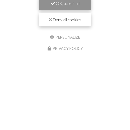
OK, accept all
Prénom
Deny all cookies
Il reste
44
caractère(s)
Nom
PERSONALIZE
PRIVACY POLICY
Il reste
44
caractère(s)
Email
Téléphone
Message :