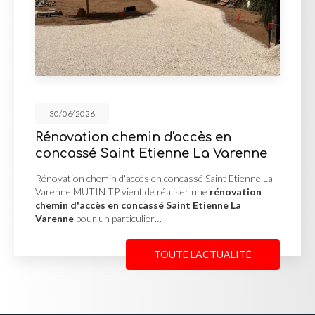
30/06/2026
in d'accès en
Mur de soutènem
Etienne La Varenne
d'enrochement à
s en concassé Saint Etienne La
Mur de soutènement en p
de réaliser une
rénovation
Misérieux MUTIN TP a réa
assé Saint Etienne La
soutènement en pierre
lier…
afin de stabiliser un terr
TOUTE L'ACTUALITÉ