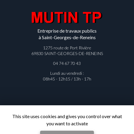
Entreprise de travaux publics
à Saint-Georges-de-Reneins
1275 route de Port Rivière
69830 SAINT-GEORGES-DE-RENEINS
04 74 67 70 43
Lundi au vendredi :
08h45 - 12h15 / 13h - 17h
Contactez votre entreprise de
This site uses cookies and gives you control over what
travaux publics à Saint-Georges-de-
you want to activate
Reneins