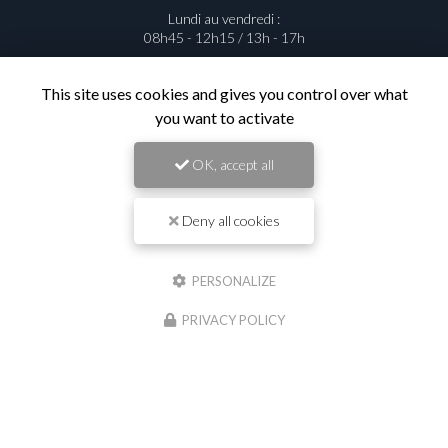
04 74 67 70 43
Lundi au vendredi :
08h45 - 12h15 / 13h - 17h
This site uses cookies and gives you control over what
you want to activate
Contactez votre entreprise de
OK, accept all
travaux publics à Saint-Georges-de-
Reneins
Deny all cookies
Prénom
PERSONALIZE
PRIVACY POLICY
Il reste
44
caractère(s)
Nom
Il reste
44
caractère(s)