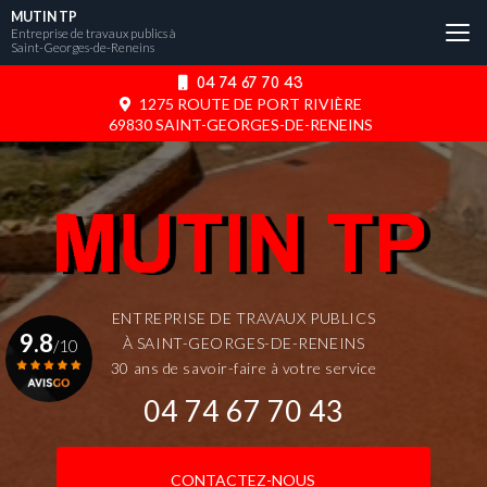
Aller
MUTIN TP
au
Entreprise de travaux publics à
Saint-Georges-de-Reneins
contenu
principal
04 74 67 70 43
1275 ROUTE DE PORT RIVIÈRE
69830 SAINT-GEORGES-DE-RENEINS
ENTREPRISE DE TRAVAUX PUBLICS
9.8
À SAINT-GEORGES-DE-RENEINS
/10
30 ans de savoir-faire à votre service
04 74 67 70 43
Voir le certificat
CONTACTEZ-NOUS