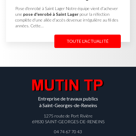
Georges de Reneins
ient d'achever
réfection
Cour en enrobé et concassé à Saint Georg
ière au fil des
MUTIN TP, basée à Saint-Georges-de-Renei
une
cour en enrobé et concassé à Sain
Reneins
pour un client…
TUALITÉ
TOUTE L'AC
Entreprise de travaux publics
à Saint-Georges-de-Reneins
1275 route de Port Rivière
69830 SAINT-GEORGES-DE-RENEINS