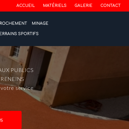
 secondaire
ACCUEIL
MATÉRIELS
GALERIE
CONTACT
ROCHEMENT
MINAGE
ERRAINS SPORTIFS
AUX PUBLICS
-RENEINS
 votre service
S