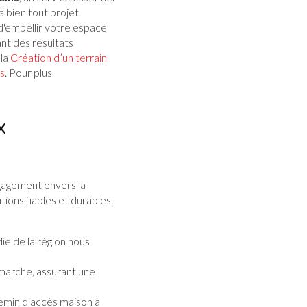
à bien tout projet
d'embellir votre espace
nt des résultats
 la
Création d’un terrain
s
. Pour plus
x
gagement envers la
tions fiables et durables.
e de la région nous
émarche, assurant une
min d'accès maison à