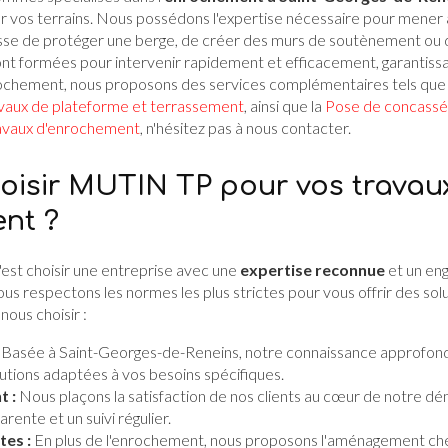
er vos terrains. Nous possédons l'expertise nécessaire pour mener 
gisse de protéger une berge, de créer des murs de soutènement ou 
ont formées pour intervenir rapidement et efficacement, garantissa
nrochement, nous proposons des services complémentaires tels que
vaux de plateforme et terrassement
, ainsi que la
Pose de concassé
avaux d'enrochement
, n'hésitez pas à nous contacter.
oisir MUTIN TP pour vos travau
nt ?
'est choisir une entreprise avec une
expertise reconnue
et un en
ous respectons les normes les plus strictes pour vous offrir des solu
nous choisir :
Basée à Saint-Georges-de-Reneins, notre connaissance approfondi
lutions adaptées à vos besoins spécifiques.
t :
Nous plaçons la satisfaction de nos clients au cœur de notre d
ente et un suivi régulier.
tes :
En plus de l'enrochement, nous proposons l'
aménagement che