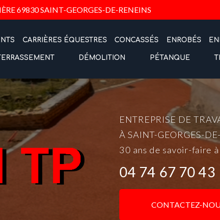
Navigation
IÈRE
69830 SAINT-GEORGES-DE-RENEINS
ENTS
CARRIÈRES ÉQUESTRES
CONCASSÉS
ENROBÉS
EN
TERRASSEMENT
DÉMOLITION
PÉTANQUE
T
ENTREPRISE DE TRAV
À SAINT-GEORGES-DE
30 ans de savoir-faire à
04 74 67 70 43
CONTACTEZ-NOU