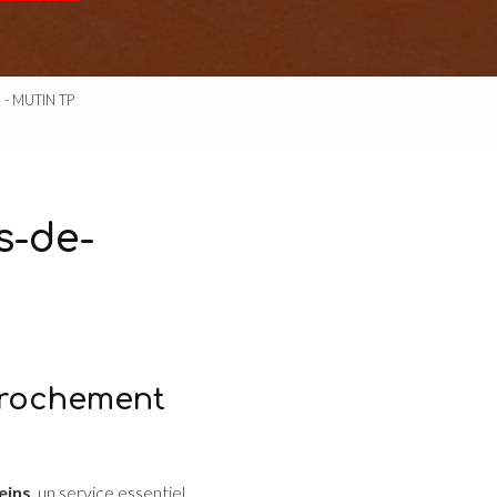
s - MUTIN TP
s-de-
nrochement
eins
, un service essentiel