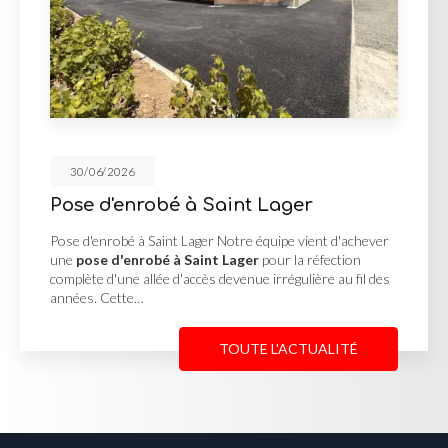
30/06/2026
aint Lager
Cour en enrobé et
Georges de Renein
Notre équipe vient d'achever
 Lager
pour la réfection
Cour en enrobé et concassé 
evenue irrégulière au fil des
MUTIN TP, basée à Saint-Geo
une
cour en enrobé et con
Reneins
pour un client…
TOUTE L'ACTUALITÉ