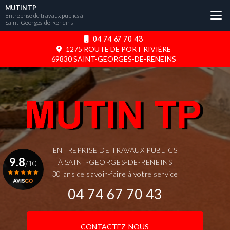
Aller
MUTIN TP
au
Entreprise de travaux publics à
Saint-Georges-de-Reneins
contenu
principal
04 74 67 70 43
1275 ROUTE DE PORT RIVIÈRE
69830 SAINT-GEORGES-DE-RENEINS
ENTREPRISE DE TRAVAUX PUBLICS
9.8
À SAINT-GEORGES-DE-RENEINS
/10
30 ans de savoir-faire à votre service
04 74 67 70 43
Voir le certificat
CONTACTEZ-NOUS