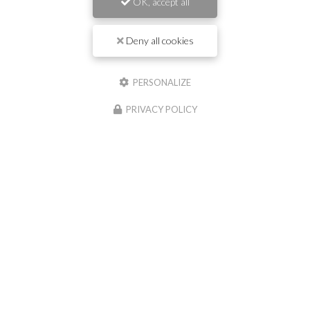
OK, accept all
Prénom
Deny all cookies
Il reste
44
caractère(s)
PERSONALIZE
Nom
PRIVACY POLICY
Il reste
44
caractère(s)
Email
Téléphone
Message :