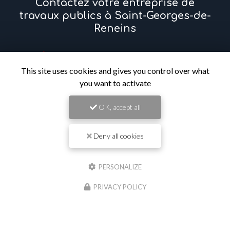
Contactez votre entreprise de
travaux publics à Saint-Georges-de-
Reneins
Prénom
This site uses cookies and gives you control over what
you want to activate
Il reste
44
caractère(s)
Nom
OK, accept all
Il reste
44
caractère(s)
Deny all cookies
Email
PERSONALIZE
Téléphone
PRIVACY POLICY
Message :