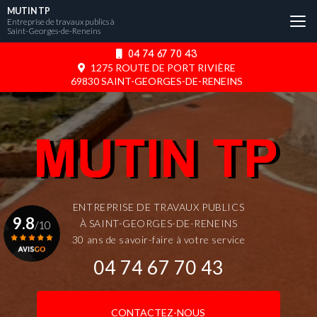
Aller
MUTIN TP
au
Entreprise de travaux publics à
Saint-Georges-de-Reneins
contenu
principal
04 74 67 70 43
1275 ROUTE DE PORT RIVIÈRE
69830 SAINT-GEORGES-DE-RENEINS
ENTREPRISE DE TRAVAUX PUBLICS
9.8
À SAINT-GEORGES-DE-RENEINS
/10
30 ans de savoir-faire à votre service
04 74 67 70 43
Voir le certificat
CONTACTEZ-NOUS