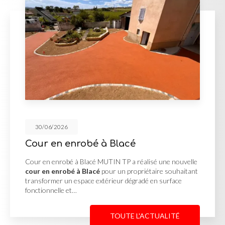
30/06/2026
Blacé
Réalisation des V.
N TP a réalisé une nouvelle
Réalisation des V.R.D à Lage
r un propriétaire souhaitant
réalisation des V.R.D à La
ieur dégradé en surface
projet d'aménagement nécess
complète des réseaux avant
TOUTE L'ACTUALITÉ