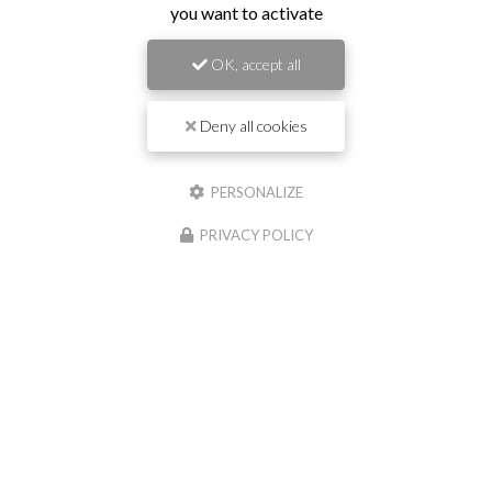
you want to activate
travaux publics à Saint-Georges-de-
Reneins
OK, accept all
Prénom
Deny all cookies
Il reste
44
caractère(s)
PERSONALIZE
Nom
PRIVACY POLICY
Il reste
44
caractère(s)
Email
Téléphone
Message :