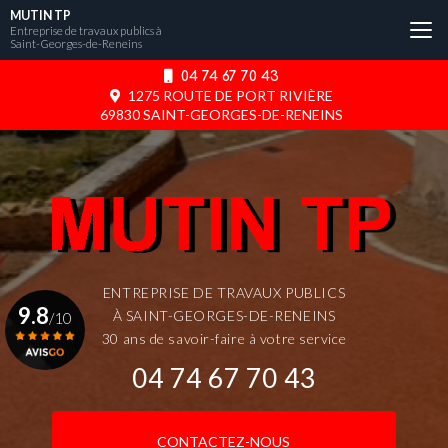
Aller
MUTIN TP
au
Entreprise de travaux publics à
Saint-Georges-de-Reneins
contenu
principal
04 74 67 70 43
1275 ROUTE DE PORT RIVIÈRE
69830 SAINT-GEORGES-DE-RENEINS
ENTREPRISE DE TRAVAUX PUBLICS
9.8
À SAINT-GEORGES-DE-RENEINS
/10
30 ans de savoir-faire à votre service
04 74 67 70 43
Voir le certificat
CONTACTEZ-NOUS