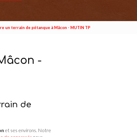
ire un terrain de pétanque à Mâcon - MUTIN TP
 Mâcon -
rrain de
on
et ses environs. Notre
e de concassés
nous