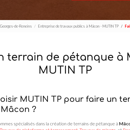
t-Georges-de-Reneins
Entreprise de travaux publics à Mâcon - MUTIN TP
Fa
n terrain de pétanque à
MUTIN TP
oisir MUTIN TP pour faire un te
 Mâcon ?
ommes spécialisés dans la création de terrains de pétanque à
Mâc
Travaux de plateforme et terrassement
,
Travaux de minage
, et
Pos