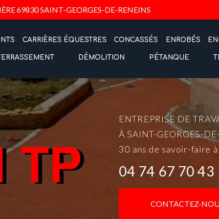
Navigation
IÈRE
69830 SAINT-GEORGES-DE-RENEINS
ENTS
CARRIÈRES ÉQUESTRES
CONCASSÉS
ENROBÉS
EN
TERRASSEMENT
DÉMOLITION
PÉTANQUE
T
ENTREPRISE DE TRAV
À SAINT-GEORGES-DE
30 ans de savoir-faire à
04 74 67 70 43
CONTACTEZ-NOU