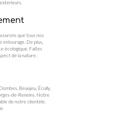
xtérieurs.
nement
assurons que tous nos
re entourage. De plus,
e écologique. Faites
spect de la nature.
-Dombes, Beaujeu, Écully,
eorges-de-Reneins. Notre
ble de notre clientèle.
é.