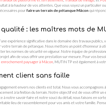
ultat à la hauteur de vos attentes. Que vous soyez un particulier ou 
écessaires pour
faire un terrain de pétanque Mâcon
qui répond
 qualité : les maîtres mots de 
’une expérience significative dans le domaine des travaux publics, 
ur votre terrain de pétanque. Nous mettons un point d'honneur à uti
ter les normes de sécurité en vigueur. Notre équipe de professionnel
rojet afin de vous offrir une prestation sur-mesure. Pour vos beso
t
enrochement paysager à Mâcon
, MUTIN TP est également à votr
nt client sans faille
gagement envers nos clients est total. Nous vous accompagnons 
acement à la finition du terrain. Notre objectif est de vous offrir un
 à notre savoir-faire et notre souci du détail, nous faisons en sort
itable lieu de rassemblement pour vos amis et votre famille. Pens