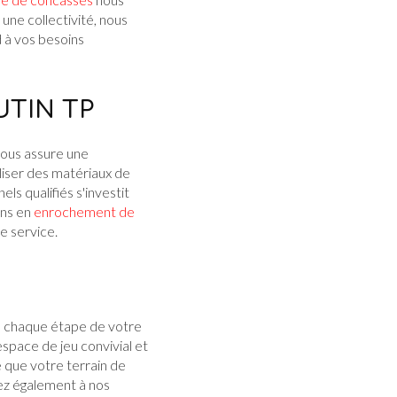
une collectivité, nous
 à vos besoins
MUTIN TP
vous assure une
liser des matériaux de
s qualifiés s'investit
ins en
enrochement de
e service.
à chaque étape de votre
 espace de jeu convivial et
e que votre terrain de
ez également à nos