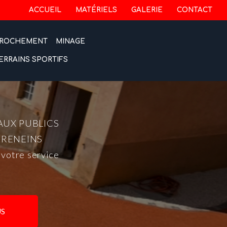
 secondaire
ACCUEIL
MATÉRIELS
GALERIE
CONTACT
ROCHEMENT
MINAGE
ERRAINS SPORTIFS
AUX PUBLICS
-RENEINS
 votre service
S