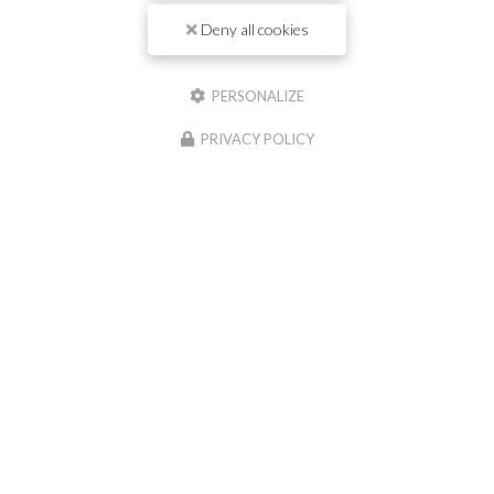
Deny all cookies
Il reste
44
caractère(s)
Nom
PERSONALIZE
PRIVACY POLICY
Il reste
44
caractère(s)
Email
Téléphone
Message :