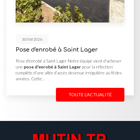
30/06/2026
aint Lager
Cour en enrobé et
Georges de Renein
Notre équipe vient d'achever
 Lager
pour la réfection
Cour en enrobé et concassé 
evenue irrégulière au fil des
MUTIN TP, basée à Saint-Geo
une
cour en enrobé et con
Reneins
pour un client…
TOUTE L'ACTUALITÉ