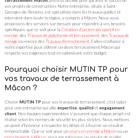
terrassement Mâcon
précis et détaillé pour garantir le succès de
vos projets de construction. Notre entreprise, située à Saint-
Georges-de-Reneins, est spécialisée dans les travaux publics et
intervient dans toute la région, y compris à Mâcon. Nous vous
proposons des services sur mesure pour répondre à vos besoins
spécifiques, que ce soit pour la
Création d’un terrain sportif en
enrobé
, des
Travaux de plateforme et terrassement
, des
Travaux de
minage
ou encore des
Travaux d'enrochement
. Faites confiance à
notre expertise pour obtenir un devis terrassement Mâcon qui
respecte vos exigences tout en optimisant votre budget.
Pourquoi choisir MUTIN TP pour
vos travaux de terrassement à
Mâcon ?
Choisir
MUTIN TP
pour vos travaux de terrassement, c'est opter
pour une entreprise qui allie
expertise
,
qualité
et
engagement
client
. Nos équipes expérimentées s'assurent que chaque projet est
réalisé selon les normes de sécurité les plus strictes. Nous mettons
un point d'honneur à respecter les délais et à fournir un résultat
irréprochable. Que ce soit pour un
cours en enrobé à Mâcon
ou un
enrochement à Mâcon
, nous garantissons un service de qualité