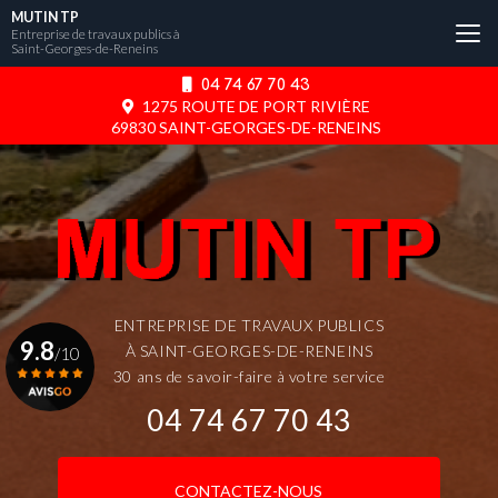
Aller
MUTIN TP
au
Entreprise de travaux publics à
Saint-Georges-de-Reneins
contenu
principal
04 74 67 70 43
1275 ROUTE DE PORT RIVIÈRE
69830 SAINT-GEORGES-DE-RENEINS
ENTREPRISE DE TRAVAUX PUBLICS
9.8
À SAINT-GEORGES-DE-RENEINS
/10
30 ans de savoir-faire à votre service
04 74 67 70 43
Voir le certificat
CONTACTEZ-NOUS