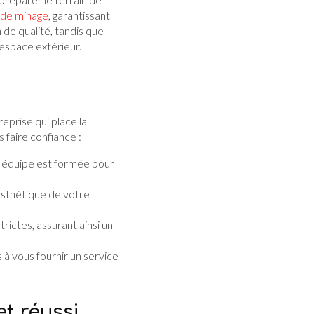
 de minage
, garantissant
n de qualité, tandis que
 espace extérieur.
treprise qui place la
 faire confiance :
e équipe est formée pour
'esthétique de votre
rictes, assurant ainsi un
à vous fournir un service
t réussi