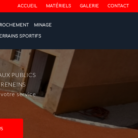
 secondaire
ACCUEIL
MATÉRIELS
GALERIE
CONTACT
ROCHEMENT
MINAGE
ERRAINS SPORTIFS
AUX PUBLICS
-RENEINS
 votre service
S