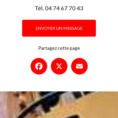
Tél.
04 74 67 70 43
ENVOYER UN MESSAGE
Partagez cette page
Facebook
X
Email