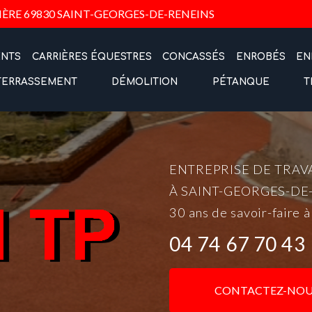
Navigation
IÈRE
69830 SAINT-GEORGES-DE-RENEINS
ENTS
CARRIÈRES ÉQUESTRES
CONCASSÉS
ENROBÉS
EN
TERRASSEMENT
DÉMOLITION
PÉTANQUE
T
ENTREPRISE DE TRAV
À SAINT-GEORGES-DE
30 ans de savoir-faire à
04 74 67 70 43
CONTACTEZ-NOU