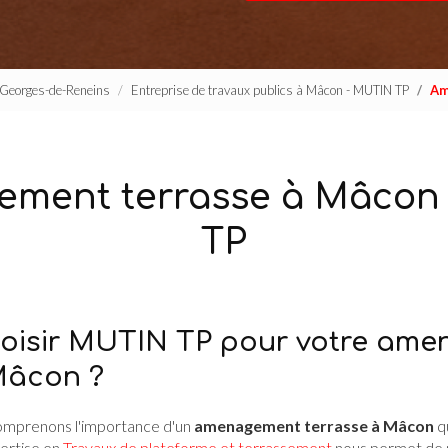
t-Georges-de-Reneins
Entreprise de travaux publics à Mâcon - MUTIN TP
Am
ment terrasse à Mâcon
TP
hoisir MUTIN TP pour votre am
Mâcon ?
comprenons l'importance d'un
amenagement terrasse à Mâcon
qu
pertise en
Travaux de plateforme et terrassement
nous permet de p