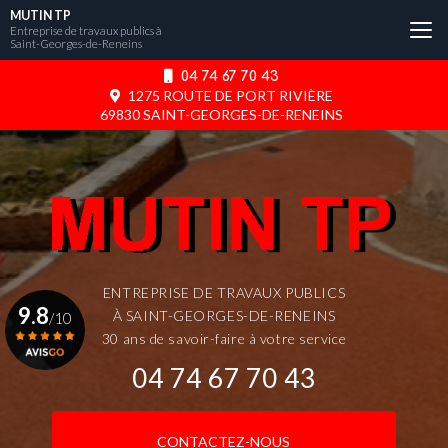
Aller
MUTIN TP
au
Entreprise de travaux publics à
Saint-Georges-de-Reneins
contenu
principal
04 74 67 70 43
1275 ROUTE DE PORT RIVIÈRE
69830 SAINT-GEORGES-DE-RENEINS
ENTREPRISE DE TRAVAUX PUBLICS
9.8
À SAINT-GEORGES-DE-RENEINS
/10
30 ans de savoir-faire à votre service
04 74 67 70 43
Voir le certificat
CONTACTEZ-NOUS