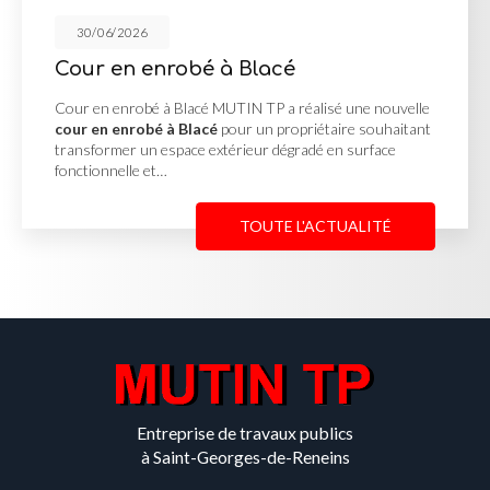
30/06/2026
é à Blacé
Réalisation de
cé MUTIN TP a réalisé une nouvelle
Réalisation des V.R.D
acé
pour un propriétaire souhaitant
réalisation des V.R.
 extérieur dégradé en surface
projet d'aménagement
complète des réseaux
TOUTE L'ACTUALITÉ
Entreprise de travaux publics
à Saint-Georges-de-Reneins