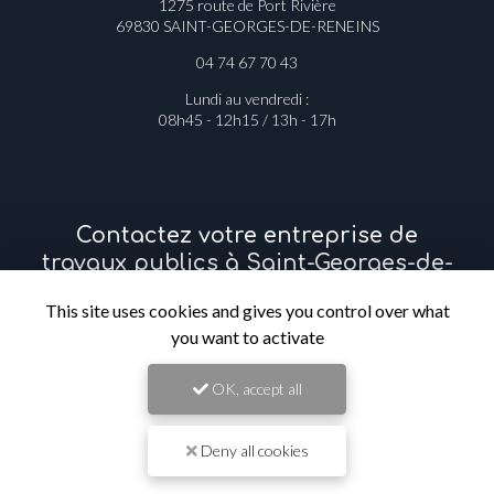
1275 route de Port Rivière
69830 SAINT-GEORGES-DE-RENEINS
04 74 67 70 43
Lundi au vendredi :
08h45 - 12h15 / 13h - 17h
Contactez votre entreprise de
travaux publics à Saint-Georges-de-
Reneins
This site uses cookies and gives you control over what
you want to activate
Prénom
OK, accept all
Il reste
44
caractère(s)
Nom
Deny all cookies