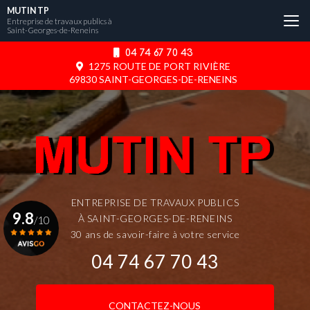
Aller
MUTIN TP
au
Entreprise de travaux publics à
Saint-Georges-de-Reneins
contenu
principal
04 74 67 70 43
1275 ROUTE DE PORT RIVIÈRE
69830 SAINT-GEORGES-DE-RENEINS
ENTREPRISE DE TRAVAUX PUBLICS
9.8
À SAINT-GEORGES-DE-RENEINS
/10
30 ans de savoir-faire à votre service
04 74 67 70 43
Voir le certificat
CONTACTEZ-NOUS