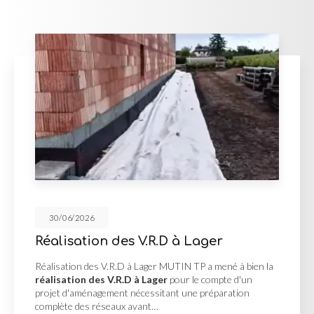
30/06/2026
 des V.R.D à Lager
Pose d'enro
.R.D à Lager MUTIN TP a mené à bien la
Pose d'enrobé à Vi
V.R.D à Lager
pour le compte d'un
une
pose d'enrob
ent nécessitant une préparation
d'une allée d'accè
eaux avant…
intempéries…