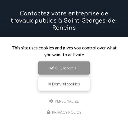
Contactez votre entreprise de
travaux publics à Saint-Georges-de-
Reneins
Prénom
This site uses cookies and gives you control over what
you want to activate
Il reste
44
caractère(s)
OK, accept all
Nom
Deny all cookies
Il reste
44
caractère(s)
Email
PERSONALIZE
PRIVACY POLICY
Téléphone