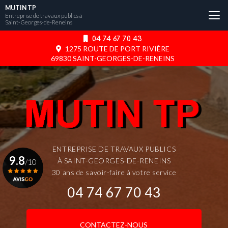
Aller
MUTIN TP
au
Entreprise de travaux publics à
Saint-Georges-de-Reneins
contenu
principal
04 74 67 70 43
1275 ROUTE DE PORT RIVIÈRE
69830 SAINT-GEORGES-DE-RENEINS
ENTREPRISE DE TRAVAUX PUBLICS
9.8
À SAINT-GEORGES-DE-RENEINS
/10
30 ans de savoir-faire à votre service
04 74 67 70 43
Voir le certificat
CONTACTEZ-NOUS