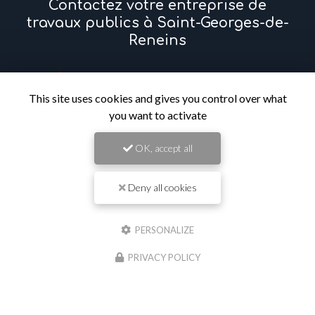
Contactez votre entreprise de
travaux publics à Saint-Georges-de-
Reneins
Prénom
This site uses cookies and gives you control over what
you want to activate
Il reste
44
caractère(s)
Nom
OK, accept all
Deny all cookies
Il reste
44
caractère(s)
Email
PERSONALIZE
PRIVACY POLICY
Téléphone
Message :