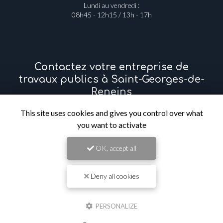
Lundi au vendredi :
08h45 - 12h15 / 13h - 17h
Contactez votre entreprise de
travaux publics à Saint-Georges-de-
Reneins
This site uses cookies and gives you control over what
Prénom
you want to activate
OK, accept all
Il reste
44
caractère(s)
Nom
Deny all cookies
Il reste
44
caractère(s)
PERSONALIZE
Email