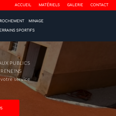
 secondaire
ACCUEIL
MATÉRIELS
GALERIE
CONTACT
ROCHEMENT
MINAGE
ERRAINS SPORTIFS
AUX PUBLICS
-RENEINS
 votre service
S