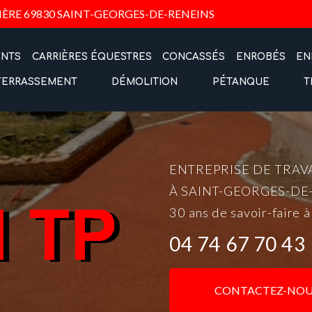
Navigation
IÈRE
69830 SAINT-GEORGES-DE-RENEINS
ENTS
CARRIÈRES ÉQUESTRES
CONCASSÉS
ENROBÉS
EN
TERRASSEMENT
DÉMOLITION
PÉTANQUE
T
ENTREPRISE DE TRAV
À SAINT-GEORGES-DE
30 ans de savoir-faire à
04 74 67 70 43
CONTACTEZ-NOU