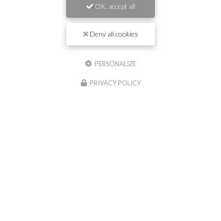
Il reste
44
caractère(s)
OK, accept all
Email
Deny all cookies
Téléphone
PERSONALIZE
PRIVACY POLICY
Message :
0
caractère(s) saisi(s)
J'autorise ce site à conserver l'ensemble des données transmises dans ce formulaire
pour faciliter le suivi et le traitement de ma demande.
(Aucune exploitation
commerciale ne sera faite des données conservées. Voir notre
politique de
confidentialité
)