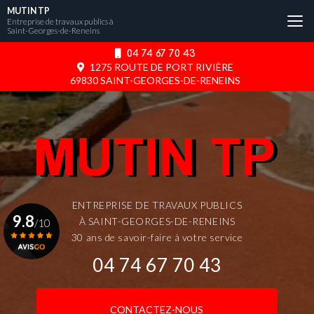
Aller
MUTIN TP
au
Entreprise de travaux publics à
Saint-Georges-de-Reneins
contenu
principal
04 74 67 70 43
1275 ROUTE DE PORT RIVIÈRE
69830 SAINT-GEORGES-DE-RENEINS
ENTREPRISE DE TRAVAUX PUBLICS
9.8
À SAINT-GEORGES-DE-RENEINS
/10
30 ans de savoir-faire à votre service
04 74 67 70 43
Voir le certificat
CONTACTEZ-NOUS