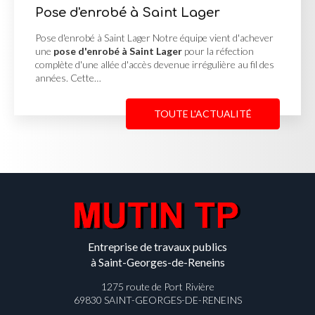
 Saint Lager
Cour en enrobé 
Georges de Rene
er Notre équipe vient d'achever
int Lager
pour la réfection
Cour en enrobé et conca
ès devenue irrégulière au fil des
MUTIN TP, basée à Saint-
une
cour en enrobé et 
Reneins
pour un client…
TOUTE L'ACTUALITÉ
Entreprise de travaux publics
à Saint-Georges-de-Reneins
1275 route de Port Rivière