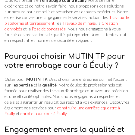
tous vos besoins en
enrobage cour à Écully
. Forts de notre
expérience et de notre savoir-faire, nous proposons des solutions
sur mesure pour embellir et sécuriser vos espaces extérieurs. Notre
expertise couvre une large gamme de services incluant les
Travaux de
plateforme et terrassement
, les
Travaux de minage
, la
Création
d'enrobés
et la
Pose de concassés
. Nous nous engageons à vous
fournir des prestations de qualité qui répondent à vos attentes tout
en respectant les normes de sécurité en vigueur.
Pourquoi choisir MUTIN TP pour
votre enrobage cour à Écully ?
Opter pour
MUTIN TP
, c'est choisir une entreprise qui met l'accent
sur l'
expertise
et la
qualité
. Notre équipe de professionnels est
formée pour réaliser des travaux d'enrobage cour avec une précision
et une efficacité optimales. Nous nous engageons à respecter les
délais et à garantir un résultat qui répond à vos exigences. Découvrez
également nos services pour
construire une carrière equestre à
Écully
et
enrobe pour cour à Écully
.
Engagement envers la qualité et