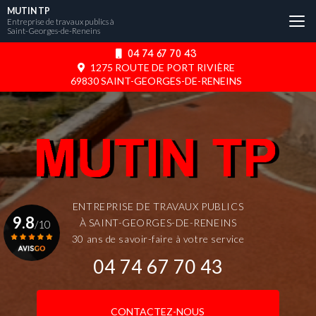
Aller
MUTIN TP
au
Entreprise de travaux publics à
Saint-Georges-de-Reneins
contenu
principal
04 74 67 70 43
1275 ROUTE DE PORT RIVIÈRE
69830 SAINT-GEORGES-DE-RENEINS
ENTREPRISE DE TRAVAUX PUBLICS
9.8
À SAINT-GEORGES-DE-RENEINS
/10
30 ans de savoir-faire à votre service
04 74 67 70 43
Voir le certificat
CONTACTEZ-NOUS