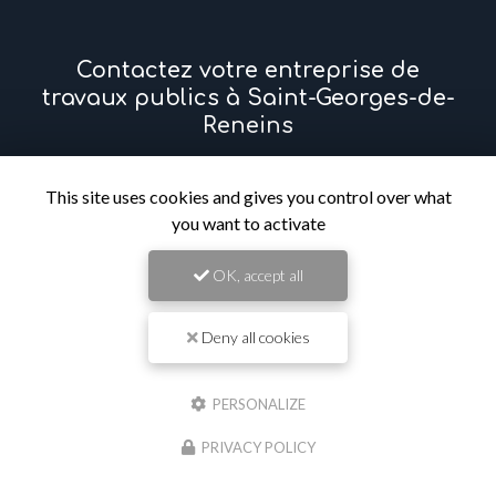
Contactez votre entreprise de
travaux publics à Saint-Georges-de-
Reneins
Prénom
This site uses cookies and gives you control over what
you want to activate
Il reste
44
caractère(s)
OK, accept all
Nom
Deny all cookies
Il reste
44
caractère(s)
Email
PERSONALIZE
PRIVACY POLICY
Téléphone