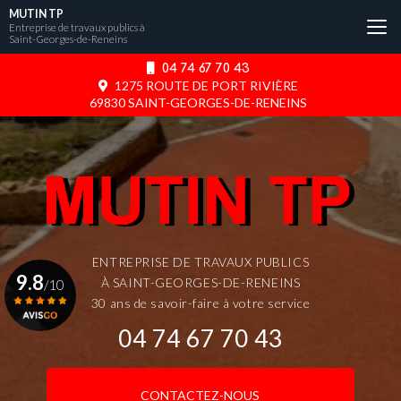
Aller
MUTIN TP
au
Entreprise de travaux publics à
Saint-Georges-de-Reneins
contenu
principal
04 74 67 70 43
1275 ROUTE DE PORT RIVIÈRE
69830 SAINT-GEORGES-DE-RENEINS
ENTREPRISE DE TRAVAUX PUBLICS
9.8
À SAINT-GEORGES-DE-RENEINS
/10
30 ans de savoir-faire à votre service
04 74 67 70 43
Voir le certificat
CONTACTEZ-NOUS