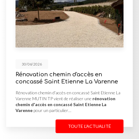
30/06/2026
chemin d'accès en
Mur de sou
int Etienne La Varenne
d'enrocheme
 d'accès en concassé Saint Etienne La
Mur de soutèneme
 vient de réaliser une
rénovation
Misérieux MUTIN T
n concassé Saint Etienne La
soutènement en 
particulier…
afin de stabiliser 
TOUTE L'ACTUALITÉ