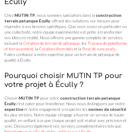
Écully
Chez
MUTIN TP
, nous sommes spécialisés dans la
construction
terrain petanque Écully
, offrant des solutions sur mesure pour
répondre à vos besoins spécifiques. Que vous soyez un particulier ou
une collectivité, notre équipe expérimentée est prête à transformer
vos idées en réalité. Nous offrons une gamme complète de services,
incluant la
Création de terrain de pétanque
, les
Travaux de plateforme
et terrassement
, la
Création d'enrobés
et la
Pose de concassés
.
Faites confiance à notre expertise pour un terrain de pétanque de
qualité à Écully.
Pourquoi choisir MUTIN TP pour
votre projet à Écully ?
Choisir
MUTIN TP
pour votre
construction terrain petanque
Écully
c'est opter pour l'excellence. Nous nous distinguons par notre
expertise
et notre engagement à respecter les
normes de sécurité
les plus strictes. Notre équipe s'engage à fournir un service de haute
qualité, en veillant à ce que chaque projet soit réalisé avec précision et
soin. Découvrez également nos services complémentaires tels que
l'
enrobage cour à Écully
et les
vrd travaux à Écully
.