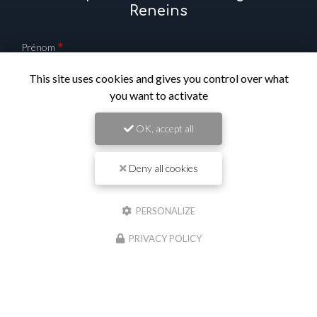
Reneins
Prénom
This site uses cookies and gives you control over what
Il reste
44
caractère(s)
you want to activate
Nom
OK, accept all
Il reste
44
caractère(s)
Deny all cookies
Email
PERSONALIZE
Téléphone
PRIVACY POLICY
Message :