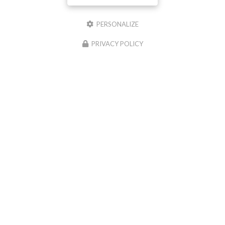
PERSONALIZE
Il reste
44
caractère(s)
PRIVACY POLICY
Email
Téléphone
Message :
0
caractère(s) saisi(s)
J'autorise ce site à conserver l'ensemble des données transmises dans ce formulaire
pour faciliter le suivi et le traitement de ma demande.
(Aucune exploitation
commerciale ne sera faite des données conservées. Voir notre
politique de