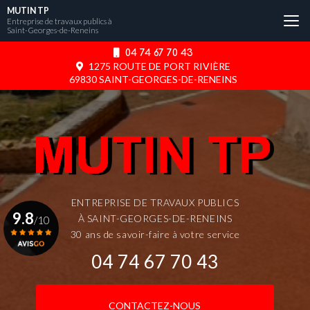
Aller
MUTIN TP
au
Entreprise de travaux publics à
Saint-Georges-de-Reneins
contenu
principal
04 74 67 70 43
1275 ROUTE DE PORT RIVIÈRE
69830 SAINT-GEORGES-DE-RENEINS
ENTREPRISE DE TRAVAUX PUBLICS
9.8
À SAINT-GEORGES-DE-RENEINS
/10
30 ans de savoir-faire à votre service
04 74 67 70 43
Voir le certificat
CONTACTEZ-NOUS