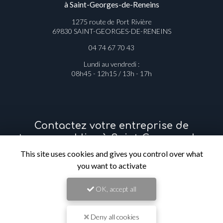
à Saint-Georges-de-Reneins
1275 route de Port Rivière
69830 SAINT-GEORGES-DE-RENEINS
04 74 67 70 43
Lundi au vendredi :
08h45 - 12h15 / 13h - 17h
Contactez votre entreprise de
travaux publics à Saint-Georges-de-
Reneins
This site uses cookies and gives you control over what
you want to activate
Prénom
OK, accept all
Il reste
44
caractère(s)
Deny all cookies
Nom