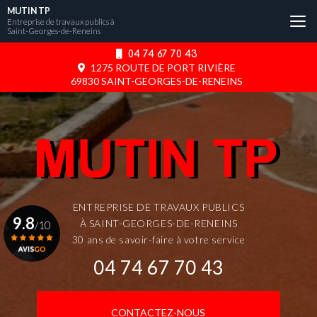
Aller
MUTIN TP
au
Entreprise de travaux publics à
Saint-Georges-de-Reneins
contenu
principal
04 74 67 70 43
1275 ROUTE DE PORT RIVIÈRE
69830 SAINT-GEORGES-DE-RENEINS
ENTREPRISE DE TRAVAUX PUBLICS
9.8
À SAINT-GEORGES-DE-RENEINS
/10
30 ans de savoir-faire à votre service
04 74 67 70 43
Voir le certificat
CONTACTEZ-NOUS