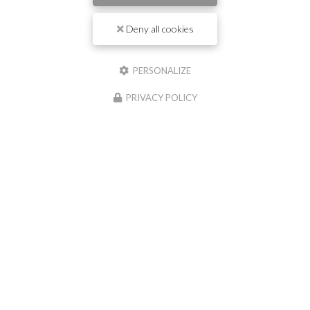
Prénom
Deny all cookies
Il reste
44
caractère(s)
Nom
PERSONALIZE
PRIVACY POLICY
Il reste
44
caractère(s)
Email
Téléphone
Message :