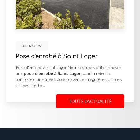
30/06/2026
 Saint Lager
Cour en enrobé 
Georges de Rene
er Notre équipe vient d'achever
int Lager
pour la réfection
Cour en enrobé et conca
ès devenue irrégulière au fil des
MUTIN TP, basée à Saint-
une
cour en enrobé et 
Reneins
pour un client…
TOUTE L'ACTUALITÉ