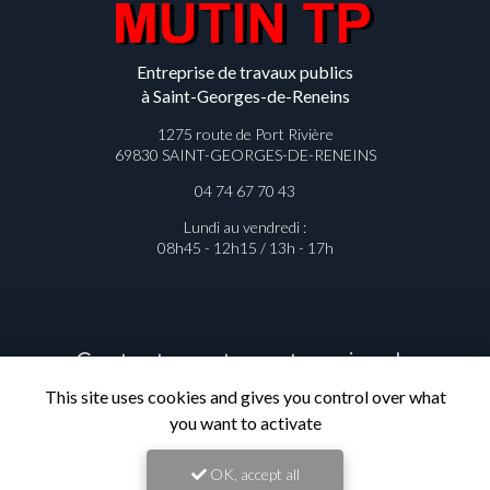
Entreprise de travaux publics
à Saint-Georges-de-Reneins
1275 route de Port Rivière
69830 SAINT-GEORGES-DE-RENEINS
04 74 67 70 43
Lundi au vendredi :
08h45 - 12h15 / 13h - 17h
Contactez votre entreprise de
This site uses cookies and gives you control over what
travaux publics à Saint-Georges-de-
you want to activate
Reneins
OK, accept all