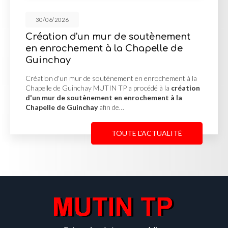
30/06/2026
 de soutènement
Cour en enrobé à 
la Chapelle de
Cour en enrobé à Blacé MUTI
cour en enrobé à Blacé
pou
transformer un espace extér
nement en enrochement à la
fonctionnelle et…
 TP a procédé à la
création
en enrochement à la
 de…
TOUTE L'ACTUALITÉ