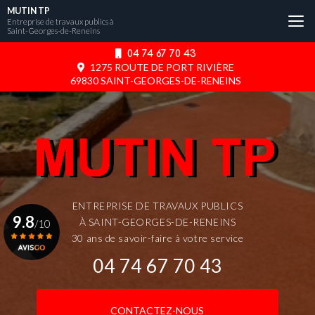
Aller
MUTIN TP
au
Entreprise de travaux publics à
Saint-Georges-de-Reneins
contenu
principal
04 74 67 70 43
1275 ROUTE DE PORT RIVIÈRE
69830 SAINT-GEORGES-DE-RENEINS
ENTREPRISE DE TRAVAUX PUBLICS
9.8
À SAINT-GEORGES-DE-RENEINS
/10
30 ans de savoir-faire à votre service
04 74 67 70 43
Voir le certificat
CONTACTEZ-NOUS