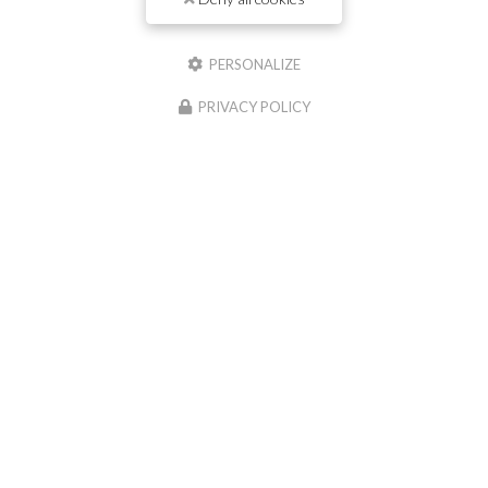
Nom
PERSONALIZE
Il reste
44
caractère(s)
PRIVACY POLICY
Email
Téléphone
Message :
0
caractère(s) saisi(s)
J'autorise ce site à conserver l'ensemble des données transmises dans ce formulaire
pour faciliter le suivi et le traitement de ma demande.
(Aucune exploitation