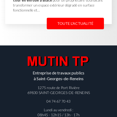
 enrobé à Blacé
pour un propriétaire souhaitant
réalisat
mer un espace extérieur dégradé en surface
projet d
nelle et…
complète
TOUTE L'ACTUALITÉ
Entreprise de travaux publics
à Saint-Georges-de-Reneins
1275 route de Port Rivière
69830 SAINT-GEORGES-DE-RENEINS
04 74 67 70 43
Lundi au vendredi :
08h45 - 12h15 / 13h - 17h