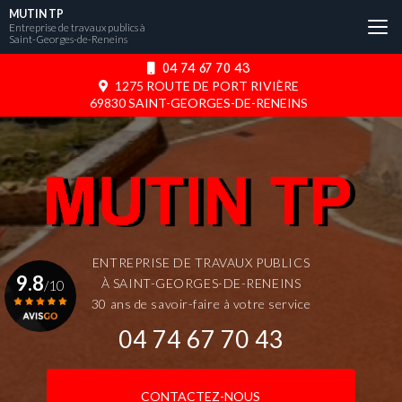
Aller
MUTIN TP
au
Entreprise de travaux publics à
Saint-Georges-de-Reneins
contenu
principal
04 74 67 70 43
1275 ROUTE DE PORT RIVIÈRE
69830 SAINT-GEORGES-DE-RENEINS
ENTREPRISE DE TRAVAUX PUBLICS
9.8
À SAINT-GEORGES-DE-RENEINS
/10
30 ans de savoir-faire à votre service
04 74 67 70 43
Voir le certificat
CONTACTEZ-NOUS