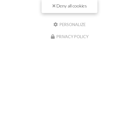
Téléphone
Deny all cookies
PERSONALIZE
Message :
PRIVACY POLICY
0
caractère(s) saisi(s)
J'autorise ce site à conserver l'ensemble des données transmises dans ce formulaire
pour faciliter le suivi et le traitement de ma demande.
(Aucune exploitation
commerciale ne sera faite des données conservées. Voir notre
politique de
confidentialité
)