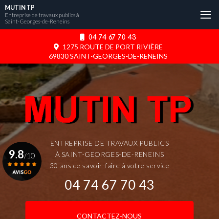
Aller
MUTIN TP
au
Entreprise de travaux publics à
Saint-Georges-de-Reneins
contenu
principal
04 74 67 70 43
1275 ROUTE DE PORT RIVIÈRE
69830 SAINT-GEORGES-DE-RENEINS
ENTREPRISE DE TRAVAUX PUBLICS
9.8
À SAINT-GEORGES-DE-RENEINS
/10
30 ans de savoir-faire à votre service
04 74 67 70 43
Voir le certificat
CONTACTEZ-NOUS