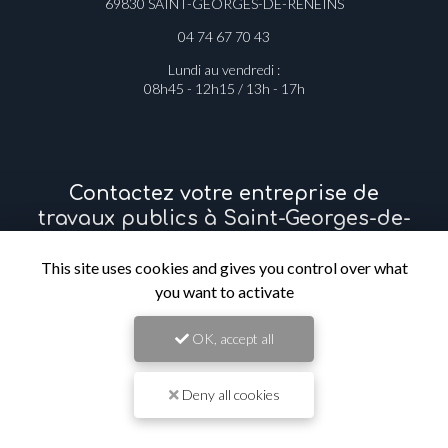
69830 SAINT-GEORGES-DE-RENEINS
04 74 67 70 43
Lundi au vendredi :
08h45 - 12h15 / 13h - 17h
Contactez votre entreprise de
travaux publics à Saint-Georges-de-
Reneins
This site uses cookies and gives you control over what
you want to activate
Prénom
OK, accept all
Il reste
44
caractère(s)
Nom
Deny all cookies