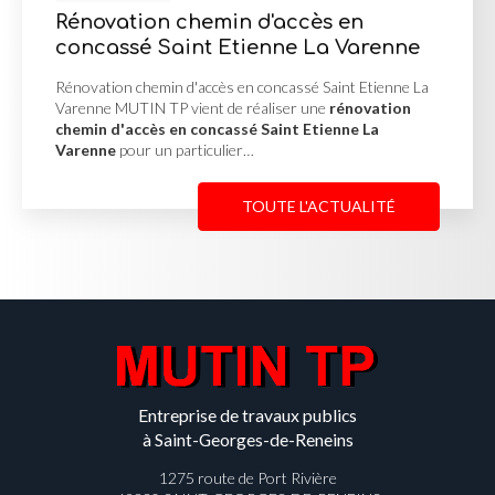
 d'accès en
Mur de soutènemen
ienne La Varenne
d'enrochement à M
n concassé Saint Etienne La
Mur de soutènement en pier
réaliser une
rénovation
Misérieux MUTIN TP a réalisé
é Saint Etienne La
soutènement en pierres d
…
afin de stabiliser un terrain 
TOUTE L'ACTUALITÉ
Entreprise de travaux publics
à Saint-Georges-de-Reneins
1275 route de Port Rivière