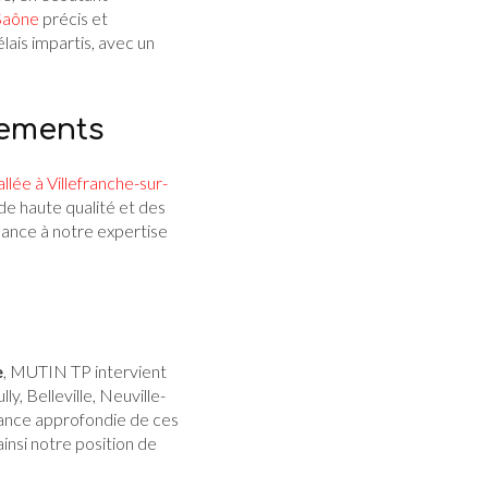
-Saône
précis et
lais impartis, avec un
gements
llée à Villefranche-sur-
de haute qualité et des
iance à notre expertise
e
, MUTIN TP intervient
y, Belleville, Neuville-
sance approfondie de ces
insi notre position de