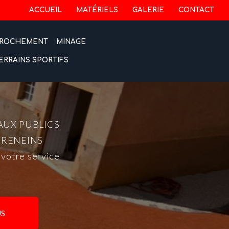
 secondaire
ACCUEIL
MATÉRIELS
GALERIE
CONTACT
ROCHEMENT
MINAGE
ERRAINS SPORTIFS
AUX PUBLICS
-RENEINS
 votre service
S