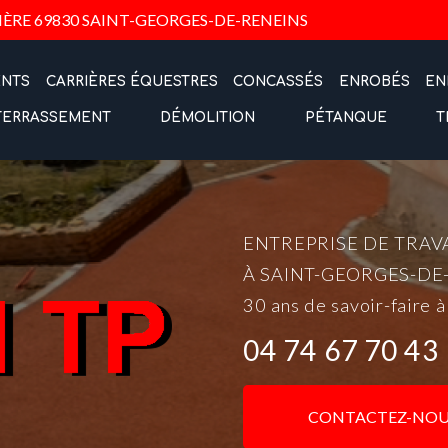
Navigation
IÈRE
69830 SAINT-GEORGES-DE-RENEINS
ENTS
CARRIÈRES ÉQUESTRES
CONCASSÉS
ENROBÉS
EN
TERRASSEMENT
DÉMOLITION
PÉTANQUE
T
ENTREPRISE DE TRAV
À SAINT-GEORGES-DE
30 ans de savoir-faire à
04 74 67 70 43
CONTACTEZ-NOU