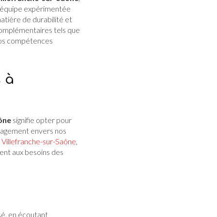
re équipe expérimentée
atière de durabilité et
complémentaires tels que
os compétences
 à
ône
signifie opter pour
engagement envers nos
à Villefranche-sur-Saône
,
ment aux besoins des
isé, en écoutant