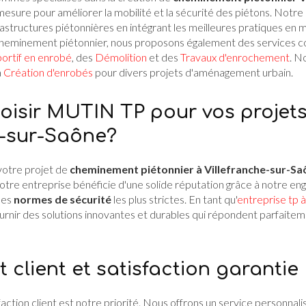
 mesure pour améliorer la mobilité et la sécurité des piétons. Not
rastructures piétonnières en intégrant les meilleures pratiques en m
e cheminement piétonnier, nous proposons également des services 
portif en enrobé
, des
Démolition
et des
Travaux d'enrochement
. N
a
Création d'enrobés
pour divers projets d'aménagement urbain.
oisir MUTIN TP pour vos projets
e-sur-Saône?
votre projet de
cheminement piétonnier à Villefranche-sur-Sa
. Notre entreprise bénéficie d'une solide réputation grâce à notre 
des
normes de sécurité
les plus strictes. En tant qu'
entreprise tp 
urnir des solutions innovantes et durables qui répondent parfaite
client et satisfaction garantie
isfaction client est notre priorité. Nous offrons un service personnal