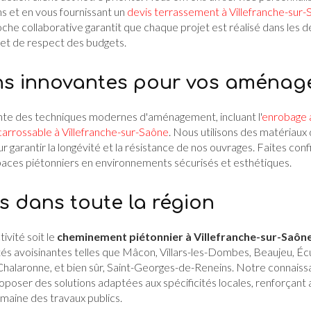
s et en vous fournissant un
devis terrassement à Villefranche-sur
he collaborative garantit que chaque projet est réalisé dans les dé
 et de respect des budgets.
ns innovantes pour vos aména
inte des techniques modernes d'aménagement, incluant l'
enrobage a
carrossable à Villefranche-sur-Saône
. Nous utilisons des matériaux 
arantir la longévité et la résistance de nos ouvrages. Faites conf
aces piétonniers en environnements sécurisés et esthétiques.
s dans toute la région
ivité soit le
cheminement piétonnier à Villefranche-sur-Saôn
és avoisinantes telles que Mâcon, Villars-les-Dombes, Beaujeu, Écull
-Chalaronne, et bien sûr, Saint-Georges-de-Reneins. Notre connais
oser des solutions adaptées aux spécificités locales, renforçant a
omaine des travaux publics.