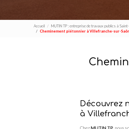
Accueil
MUTIN TP : entreprise de travaux publics à Sain
Cheminement piétonnier à Villefranche-sur-Saô
Chemine
Découvrez n
à Villefran
Chez
MUTIN TP
, nous s