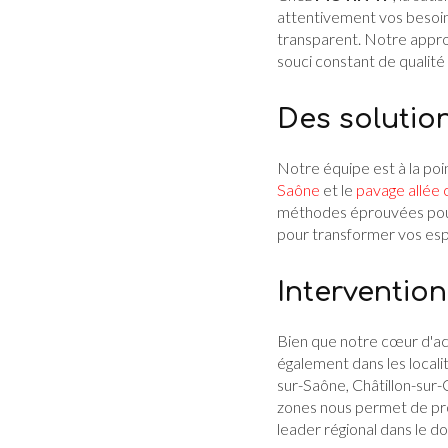
attentivement vos besoin
transparent. Notre approc
souci constant de qualité
Des solutio
Notre équipe est à la po
Saône
et le
pavage allée 
méthodes éprouvées pour g
pour transformer vos esp
Intervention
Bien que notre cœur d'act
également dans les localit
sur-Saône, Châtillon-sur
zones nous permet de prop
leader régional dans le d