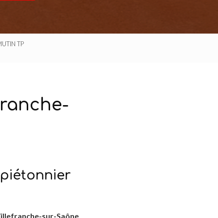
 MUTIN TP
franche-
piétonnier
illefranche-sur-Saône
,