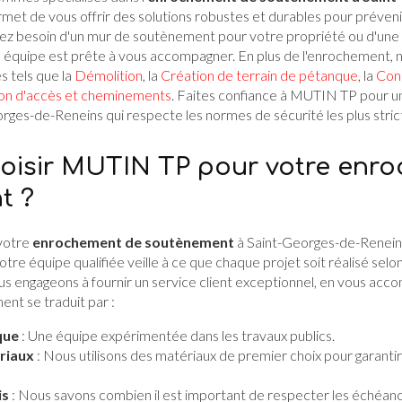
et de vous offrir des solutions robustes et durables pour prévenir 
yez besoin d'un mur de soutènement pour votre propriété ou d'une 
re équipe est prête à vous accompagner. En plus de l'enrochement,
 tels que la
Démolition
, la
Création de terrain de pétanque
, la
Cons
on d'accès et cheminements
. Faites confiance à MUTIN TP pour 
ges-de-Reneins qui respecte les normes de sécurité les plus stric
oisir MUTIN TP pour votre enr
t ?
votre
enrochement de soutènement
à Saint-Georges-de-Reneins
 Notre équipe qualifiée veille à ce que chaque projet soit réalisé sel
ous engageons à fournir un service client exceptionnel, en vous ac
nt se traduit par :
que
: Une équipe expérimentée dans les travaux publics.
riaux
: Nous utilisons des matériaux de premier choix pour garantir 
is
: Nous savons combien il est important de respecter les échéance