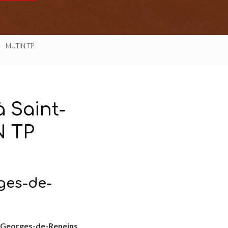
s - MUTIN TP
 Saint-
N TP
ges-de-
-Georges-de-Reneins
.