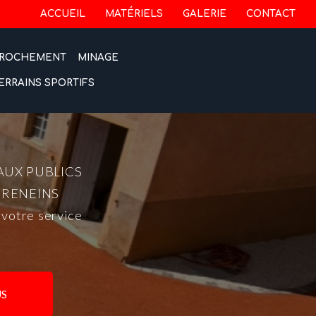
 secondaire
ACCUEIL
MATÉRIELS
GALERIE
CONTACT
ROCHEMENT
MINAGE
ERRAINS SPORTIFS
AUX PUBLICS
-RENEINS
 votre service
S