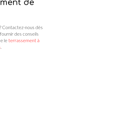
ement de
? Contactez-nous dès
fournir des conseils
me le
terrassement à
s
.