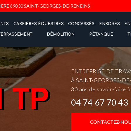
Navigation
IÈRE
69830 SAINT-GEORGES-DE-RENEINS
ENTS
CARRIÈRES ÉQUESTRES
CONCASSÉS
ENROBÉS
EN
TERRASSEMENT
DÉMOLITION
PÉTANQUE
T
ENTREPRISE DE TRAV
À SAINT-GEORGES-DE
30 ans de savoir-faire à
04 74 67 70 43
CONTACTEZ-NOU