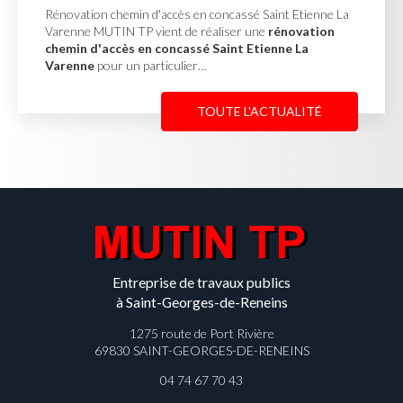
accès en concassé Saint Etienne La
Mur de soutènement e
nt de réaliser une
rénovation
Misérieux MUTIN TP a 
oncassé Saint Etienne La
soutènement en pie
iculier…
afin de stabiliser un 
TOUTE L'ACTUALITÉ
Entreprise de travaux publics
à Saint-Georges-de-Reneins
1275 route de Port Rivière
69830 SAINT-GEORGES-DE-RENEINS
04 74 67 70 43