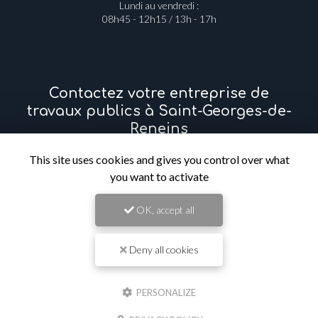
Lundi au vendredi :
08h45 - 12h15 / 13h - 17h
Contactez votre entreprise de
travaux publics à Saint-Georges-de-
Reneins
This site uses cookies and gives you control over what
Prénom
you want to activate
OK, accept all
Il reste
44
caractère(s)
Nom
Deny all cookies
Il reste
44
caractère(s)
PERSONALIZE
Email