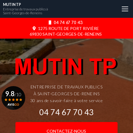
Aller
MUTIN TP
au
Entreprise de travaux publics à
Saint-Georges-de-Reneins
contenu
principal
04 74 67 70 43
1275 ROUTE DE PORT RIVIÈRE
69830 SAINT-GEORGES-DE-RENEINS
ENTREPRISE DE TRAVAUX PUBLICS
9.8
À SAINT-GEORGES-DE-RENEINS
/10
30 ans de savoir-faire à votre service
04 74 67 70 43
Voir le certificat
CONTACTEZ-NOUS