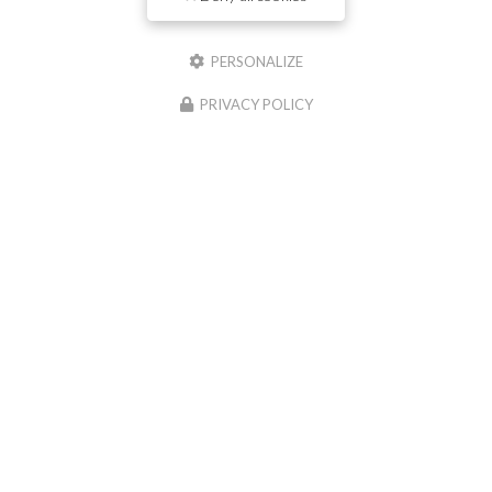
Nom
PERSONALIZE
Il reste
44
caractère(s)
PRIVACY POLICY
Email
Téléphone
Message :
0
caractère(s) saisi(s)
J'autorise ce site à conserver l'ensemble des données transmises dans ce formulaire
pour faciliter le suivi et le traitement de ma demande.
(Aucune exploitation