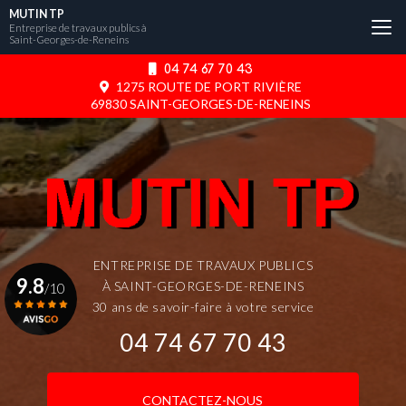
Aller
MUTIN TP
au
Entreprise de travaux publics à
Saint-Georges-de-Reneins
contenu
principal
04 74 67 70 43
1275 ROUTE DE PORT RIVIÈRE
69830 SAINT-GEORGES-DE-RENEINS
ENTREPRISE DE TRAVAUX PUBLICS
9.8
À SAINT-GEORGES-DE-RENEINS
/10
30 ans de savoir-faire à votre service
04 74 67 70 43
Voir le certificat
CONTACTEZ-NOUS