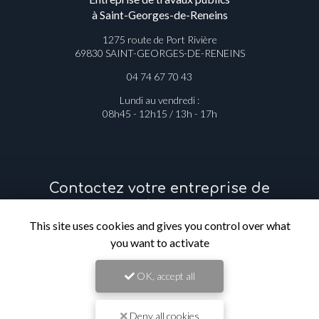
à Saint-Georges-de-Reneins
1275 route de Port Rivière
69830 SAINT-GEORGES-DE-RENEINS
04 74 67 70 43
Lundi au vendredi :
08h45 - 12h15 / 13h - 17h
Contactez votre entreprise de
travaux publics à Saint-Georges-de-
Reneins
This site uses cookies and gives you control over what
you want to activate
Prénom
OK, accept all
Il reste
44
caractère(s)
Deny all cookies