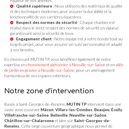
hauteur de vos attentes.
Qualité supérieure
: Nous utilisons des matériaux de qualité
et des techniques modernes pour assurer la durabilité et la
fonctionnalité de vos carrières équestres.
Respect des normes de sécurité
: Chaque chantier est
réalisé dans le strict respect des normes de sécurité en vigueur,
garantissant ainsi la sécurité de tous.
Engagement client
: Notre équipe est à votre écoute tout au
long du projet, pour vous assurer un suivi personnalisé et adapté
à vos besoins.
En choisissant MUTIN TP, vous bénéficiez également de notre
expertise en
cheminement piétonnier à Neuville-sur-Saône
et en
allée
de jardin en gravier à Neuville-sur-Saône
, pour un aménagement
harmonieux de vos espaces extérieurs.
Notre zone d'intervention
Basée à Saint-Georges-de-Reneins,
MUTIN TP
intervient dans une
vaste zone couvrant
Mâcon
,
Villars-les-Dombes
,
Beaujeu
,
Écully
,
Villefranche-sur-Saône
,
Belleville
,
Neuville-sur-Saône
,
Châtillon-sur-Chalaronne
et bien sûr
Saint-Georges-de-
Reneins
. Cette large couverture géographique nous permet de