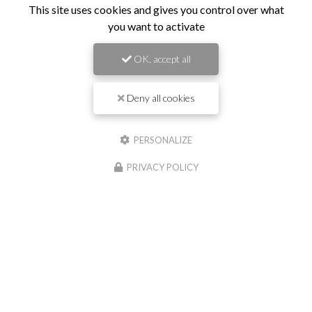
This site uses cookies and gives you control over what
Contactez votre entreprise de
you want to activate
travaux publics à Saint-Georges-de-
Reneins
OK, accept all
Prénom
Deny all cookies
Il reste
44
caractère(s)
PERSONALIZE
Nom
PRIVACY POLICY
Il reste
44
caractère(s)
Email
Téléphone