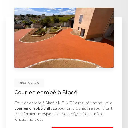
30/06/2026
é
Réalisation des V.R.D à
réalisé une nouvelle
Réalisation des V.R.D à Lager MUTIN
opriétaire souhaitant
réalisation des V.R.D à Lager
pour
gradé en surface
projet d'aménagement nécessitant 
complète des réseaux avant…