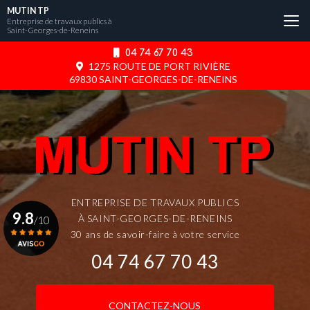
Aller
MUTIN TP
au
Entreprise de travaux publics à
Saint-Georges-de-Reneins
contenu
principal
04 74 67 70 43
1275 ROUTE DE PORT RIVIÈRE
69830 SAINT-GEORGES-DE-RENEINS
ENTREPRISE DE TRAVAUX PUBLICS
9.8
À SAINT-GEORGES-DE-RENEINS
/10
30 ans de savoir-faire à votre service
04 74 67 70 43
Voir le certificat
CONTACTEZ-NOUS