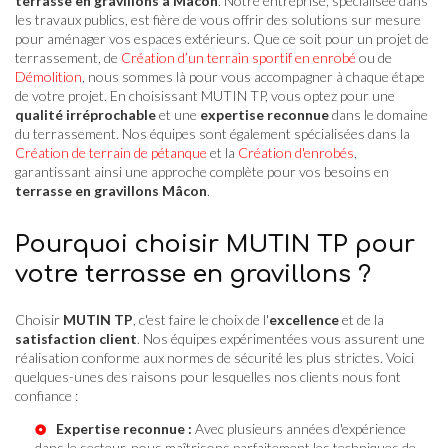
terrasse en gravillons à Mâcon
. Notre entreprise, spécialisée dans
les travaux publics, est fière de vous offrir des solutions sur mesure
pour aménager vos espaces extérieurs. Que ce soit pour un projet de
terrassement, de
Création d’un terrain sportif en enrobé
ou de
Démolition
, nous sommes là pour vous accompagner à chaque étape
de votre projet. En choisissant MUTIN TP, vous optez pour une
qualité irréprochable
et une
expertise reconnue
dans le domaine
du terrassement. Nos équipes sont également spécialisées dans la
Création de terrain de pétanque
et la
Création d'enrobés
,
garantissant ainsi une approche complète pour vos besoins en
terrasse en gravillons Mâcon
.
Pourquoi choisir MUTIN TP pour
votre terrasse en gravillons ?
Choisir
MUTIN TP
, c'est faire le choix de l'
excellence
et de la
satisfaction client
. Nos équipes expérimentées vous assurent une
réalisation conforme aux normes de sécurité les plus strictes. Voici
quelques-unes des raisons pour lesquelles nos clients nous font
confiance :
Expertise reconnue :
Avec plusieurs années d'expérience
dans le secteur, nous maîtrisons parfaitement les techniques de