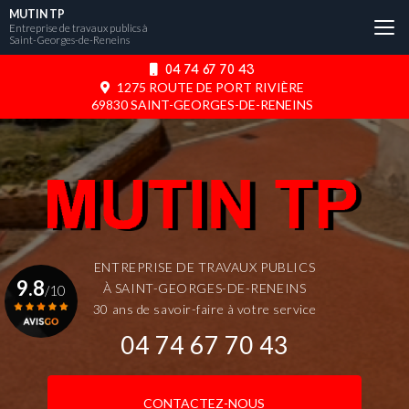
Aller
MUTIN TP
au
Entreprise de travaux publics à
Saint-Georges-de-Reneins
contenu
principal
04 74 67 70 43
1275 ROUTE DE PORT RIVIÈRE
69830 SAINT-GEORGES-DE-RENEINS
ENTREPRISE DE TRAVAUX PUBLICS
9.8
À SAINT-GEORGES-DE-RENEINS
/10
30 ans de savoir-faire à votre service
04 74 67 70 43
Voir le certificat
CONTACTEZ-NOUS