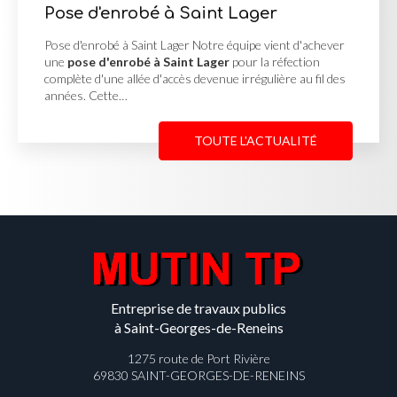
 à Saint Lager
Cour en enrob
Georges de R
 Lager Notre équipe vient d'achever
 Saint Lager
pour la réfection
Cour en enrobé et co
'accès devenue irrégulière au fil des
MUTIN TP, basée à Sa
une
cour en enrobé 
Reneins
pour un clie
TOUTE L'ACTUALITÉ
Entreprise de travaux publics
à Saint-Georges-de-Reneins
1275 route de Port Rivière
69830 SAINT-GEORGES-DE-RENEINS