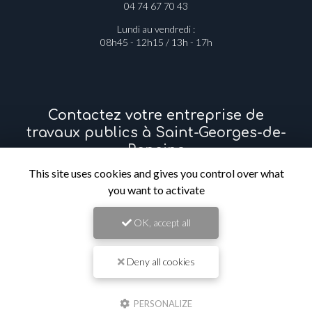
04 74 67 70 43
Lundi au vendredi :
08h45 - 12h15 / 13h - 17h
Contactez votre entreprise de
travaux publics à Saint-Georges-de-
Reneins
This site uses cookies and gives you control over what
you want to activate
Prénom
OK, accept all
Il reste
44
caractère(s)
Deny all cookies
Nom
PERSONALIZE