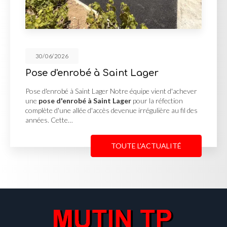
/2026
30/06
d'enrobé à Saint Lager
Cour 
Georg
nrobé à Saint Lager Notre équipe vient d'achever
 d'enrobé à Saint Lager
pour la réfection
Cour en 
d'une allée d'accès devenue irrégulière au fil des
MUTIN TP
Cette…
une
cour
Reneins
TOUTE L'ACTUALITÉ