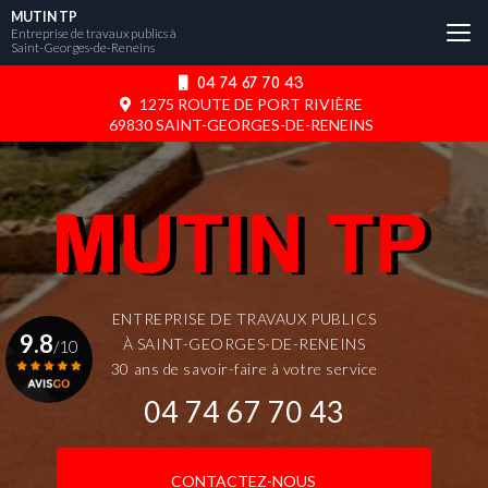
Aller
MUTIN TP
au
Entreprise de travaux publics à
Saint-Georges-de-Reneins
contenu
principal
04 74 67 70 43
1275 ROUTE DE PORT RIVIÈRE
69830 SAINT-GEORGES-DE-RENEINS
ENTREPRISE DE TRAVAUX PUBLICS
9.8
À SAINT-GEORGES-DE-RENEINS
/10
30 ans de savoir-faire à votre service
04 74 67 70 43
Voir le certificat
CONTACTEZ-NOUS