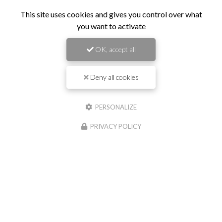
This site uses cookies and gives you control over what
Il reste
44
caractère(s)
you want to activate
Nom
OK, accept all
Il reste
44
caractère(s)
Email
Deny all cookies
PERSONALIZE
Téléphone
PRIVACY POLICY
Message :