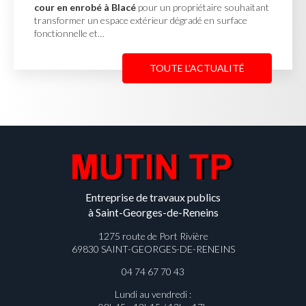
 propriétaire souhaitant
réalisation des V.R.D à Lager
p
 dégradé en surface
projet d'aménagement nécessita
complète des réseaux avant…
TE L'ACTUALITÉ
TOU
Entreprise de travaux publics
à Saint-Georges-de-Reneins
1275 route de Port Rivière
69830 SAINT-GEORGES-DE-RENEINS
04 74 67 70 43
Lundi au vendredi :