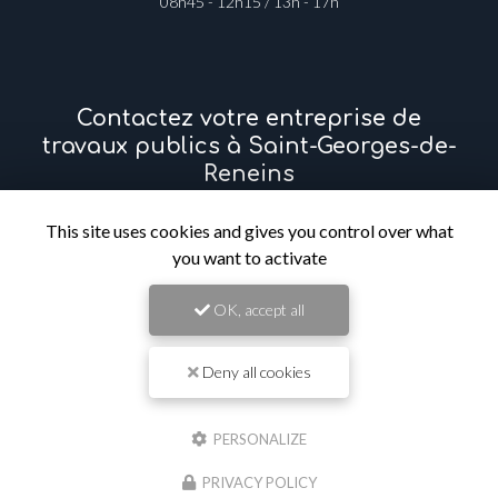
08h45 - 12h15 / 13h - 17h
Contactez votre entreprise de
travaux publics à Saint-Georges-de-
Reneins
This site uses cookies and gives you control over what
Prénom
you want to activate
Il reste
44
caractère(s)
OK, accept all
Nom
Deny all cookies
Il reste
44
caractère(s)
Email
PERSONALIZE
PRIVACY POLICY