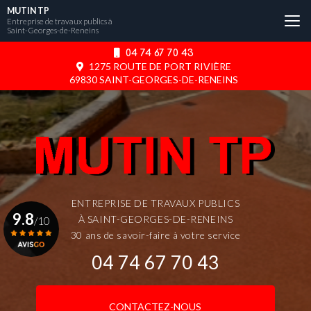
Aller
MUTIN TP
au
Entreprise de travaux publics à
Saint-Georges-de-Reneins
contenu
principal
04 74 67 70 43
1275 ROUTE DE PORT RIVIÈRE
69830 SAINT-GEORGES-DE-RENEINS
ENTREPRISE DE TRAVAUX PUBLICS
9.8
À SAINT-GEORGES-DE-RENEINS
/10
30 ans de savoir-faire à votre service
04 74 67 70 43
Voir le certificat
CONTACTEZ-NOUS