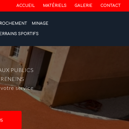
 secondaire
ACCUEIL
MATÉRIELS
GALERIE
CONTACT
ROCHEMENT
MINAGE
ERRAINS SPORTIFS
AUX PUBLICS
-RENEINS
 votre service
S