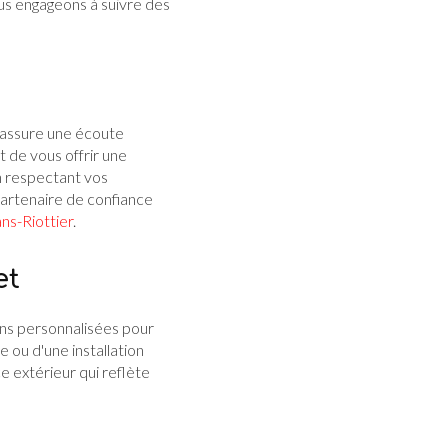
ous engageons à suivre des
 assure une écoute
t de vous offrir une
n respectant vos
partenaire de confiance
ans-Riottier
.
et
ns personnalisées pour
 ou d'une installation
e extérieur qui reflète