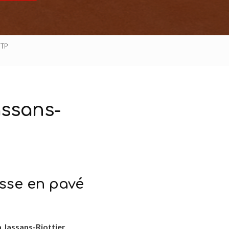
 TP
assans-
asse en pavé
 Jassans-Riottier
.