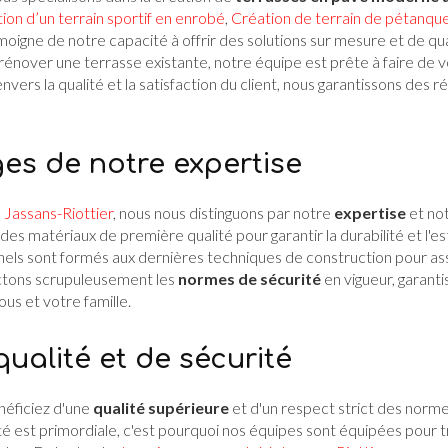
ion d’un terrain sportif en enrobé
,
Création de terrain de pétanqu
oigne de notre capacité à offrir des solutions sur mesure et de qua
rénover une terrasse existante, notre équipe est prête à faire de vo
ers la qualité et la satisfaction du client, nous garantissons des r
es de notre expertise
 Jassans-Riottier
, nous nous distinguons par notre
expertise
et no
s des matériaux de première qualité pour garantir la durabilité et l'
els sont formés aux dernières techniques de construction pour ass
tons scrupuleusement les
normes de sécurité
en vigueur, garanti
us et votre famille.
ualité et de sécurité
éficiez d'une
qualité supérieure
et d'un respect strict des norm
é est primordiale, c'est pourquoi nos équipes sont équipées pour tr