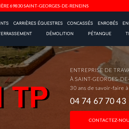
Navigation
IÈRE
69830 SAINT-GEORGES-DE-RENEINS
ENTS
CARRIÈRES ÉQUESTRES
CONCASSÉS
ENROBÉS
EN
TERRASSEMENT
DÉMOLITION
PÉTANQUE
T
ENTREPRISE DE TRAV
À SAINT-GEORGES-DE
30 ans de savoir-faire à
04 74 67 70 43
CONTACTEZ-NOU