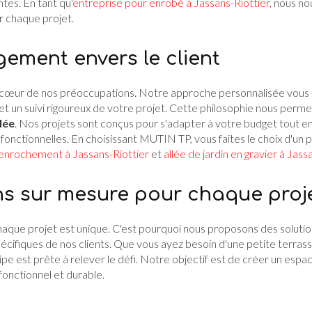
ntes. En tant qu'
entreprise pour enrobé à Jassans-Riottier
, nous n
r chaque projet.
ement envers le client
u cœur de nos préoccupations. Notre approche personnalisée vous
et un suivi rigoureux de votre projet. Cette philosophie nous perme
lée
. Nos projets sont conçus pour s'adapter à votre budget tout e
fonctionnelles. En choisissant MUTIN TP, vous faites le choix d'un 
enrochement à Jassans-Riottier
et
allée de jardin en gravier à Jass
ns sur mesure pour chaque proj
ue projet est unique. C'est pourquoi nous proposons des solutio
cifiques de nos clients. Que vous ayez besoin d'une petite terrasse
pe est prête à relever le défi. Notre objectif est de créer un espac
fonctionnel et durable.