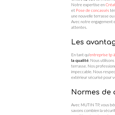
Notre expertise en
Créat
et
Pose de concassés
tém
une nouvelle terrasse ou 
Avec notre engagement env
attentes.
Les avantag
En tant qu'
entreprise tp à
la qualité
. Nous utilison
terrasse. Nos professionn
impeccable. Nous respec
extérieur sécurisé pour vo
Normes de q
Avec MUTIN TP, vous bén
savons combien la sécurit