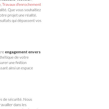
e
,
Travaux d'enrochement
lité. Que vous souhaitiez
tre projet une réalité.
ésultats qui dépassent vos
tre
engagement envers
esthétique de votre
urer une finition
ssant ainsi un espace
es de sécurité. Nous
availler dans les