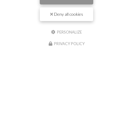
Deny all cookies
Il reste
44
caractère(s)
Nom
PERSONALIZE
PRIVACY POLICY
Il reste
44
caractère(s)
Email
Téléphone
Message :