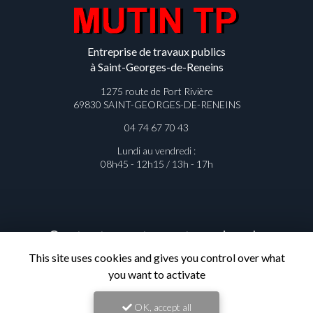
Entreprise de travaux publics
à Saint-Georges-de-Reneins
1275 route de Port Rivière
69830 SAINT-GEORGES-DE-RENEINS
04 74 67 70 43
Lundi au vendredi :
08h45 - 12h15 / 13h - 17h
Contactez votre entreprise de
travaux publics à Saint-Georges-de-
This site uses cookies and gives you control over what
Reneins
you want to activate
OK, accept all
Prénom