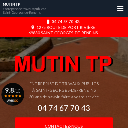
Aller
MUTIN TP
au
Entreprise de travaux publics à
Saint-Georges-de-Reneins
contenu
principal
04 74 67 70 43
1275 ROUTE DE PORT RIVIÈRE
69830 SAINT-GEORGES-DE-RENEINS
ENTREPRISE DE TRAVAUX PUBLICS
9.8
À SAINT-GEORGES-DE-RENEINS
/10
30 ans de savoir-faire à votre service
04 74 67 70 43
Voir le certificat
CONTACTEZ-NOUS