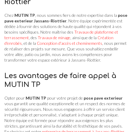
Riottier
Chez
MUTIN TP
, nous sommes fiers de notre expertise dans la
pose
pave exterieur Jassans-Riottier
. Notre équipe expérimentée est
dédiée à fournir des solutions de haute qualité qui répondent à vos
besoins spécifiques. Notre maîtrise des
Travaux de plateforme et
terrassement
, des
Travaux de minage
, ainsi que de la
Création
d'enrobés
, et de la
Conception d'accès et cheminements
, nous permet
de réaliser des projets sur mesure. Que vous souhaitiez embellir
votre allée, patio ou jardin, nous avons les compétences pour
transformer votre espace extérieur à Jassans-Riottier.
Les avantages de faire appel à
MUTIN TP
Opter pour
MUTIN TP
pour votre projet de
pose pave exterieur
vous garantit une qualité exceptionnelle et un respect des normes de
sécurité rigoureuses. Nous nous engageons à offrir un service client
irréprochable et personnalisé, s'adaptant à chaque projet unique.
Notre équipe est formée pour répondre aux exigences les plus
strictes, garantissant ainsi la durabilité et l'esthétique de vos pavés.
En choisissant notre
entreprise de terrassement à Jassans-Riottier
,