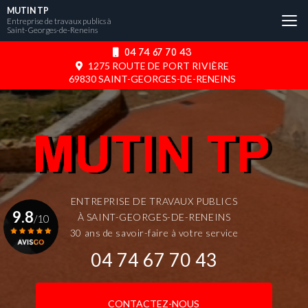
Aller
MUTIN TP
au
Entreprise de travaux publics à
Saint-Georges-de-Reneins
contenu
principal
04 74 67 70 43
1275 ROUTE DE PORT RIVIÈRE
69830 SAINT-GEORGES-DE-RENEINS
ENTREPRISE DE TRAVAUX PUBLICS
9.8
À SAINT-GEORGES-DE-RENEINS
/10
30 ans de savoir-faire à votre service
04 74 67 70 43
Voir le certificat
CONTACTEZ-NOUS