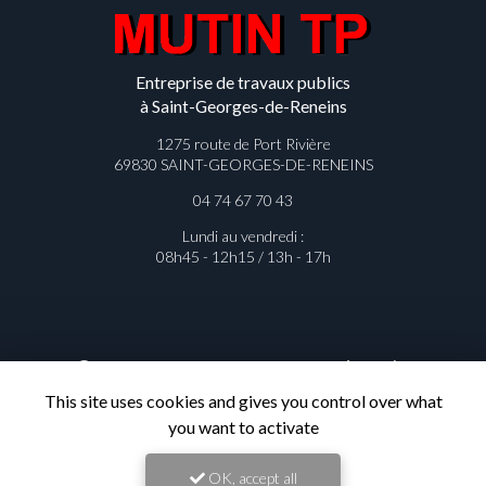
Entreprise de travaux publics
à Saint-Georges-de-Reneins
1275 route de Port Rivière
69830 SAINT-GEORGES-DE-RENEINS
04 74 67 70 43
Lundi au vendredi :
08h45 - 12h15 / 13h - 17h
Contactez votre entreprise de
travaux publics à Saint-Georges-de-
This site uses cookies and gives you control over what
Reneins
you want to activate
OK, accept all
Prénom