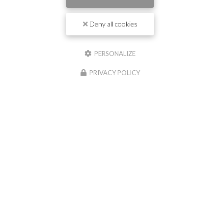
Deny all cookies
Il reste
44
caractère(s)
Nom
PERSONALIZE
PRIVACY POLICY
Il reste
44
caractère(s)
Email
Téléphone
Message :