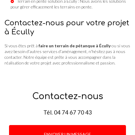
Terrain en pente solution à Écully
: Nous avons les solutions
pour gérer efficacement les terrains en pente.
Contactez-nous pour votre projet
à Écully
Si vous êtes prêt à
faire un terrain de pétanque à Écully
ou si vous
avez besoin d'autres services d'aménagement, n'hésitez pas à nous
contacter. Notre équipe est prête à vous accompagner dans la
réalisation de votre projet avec professionnalisme et passion.
Contactez-nous
Tél.
04 74 67 70 43
ENVOYER UN MESSAGE