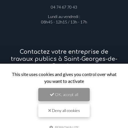
04 74 67 70 43
Lundi au vendredi :
08h45 - 12h15 / 13h - 17h
Contactez votre entreprise de
travaux publics à Saint-Georges-de-
Reneins
This site uses cookies and gives you control over what
you want to activate
Prénom
OK, accept all
Il reste
44
caractère(s)
Nom
Deny all cookies
Il reste
44
caractère(s)
PERSONALIZE