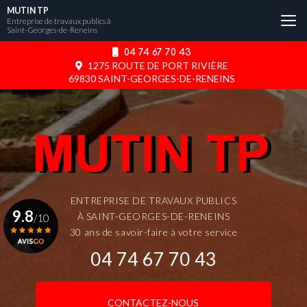
Aller
MUTIN TP
au
Entreprise de travaux publics à
Saint-Georges-de-Reneins
contenu
principal
04 74 67 70 43
1275 ROUTE DE PORT RIVIÈRE
69830 SAINT-GEORGES-DE-RENEINS
ENTREPRISE DE TRAVAUX PUBLICS
9.8
À SAINT-GEORGES-DE-RENEINS
/10
30 ans de savoir-faire à votre service
04 74 67 70 43
Voir le certificat
CONTACTEZ-NOUS