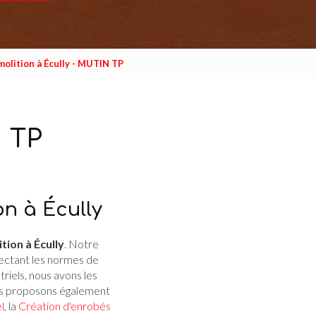
olition à Écully - MUTIN TP
N TP
n à Écully
tion à Écully
. Notre
pectant les normes de
riels, nous avons les
ous proposons également
l
, la
Création d'enrobés