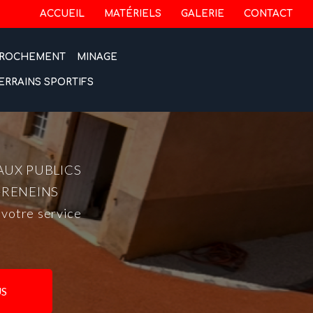
 secondaire
ACCUEIL
MATÉRIELS
GALERIE
CONTACT
ROCHEMENT
MINAGE
ERRAINS SPORTIFS
AUX PUBLICS
-RENEINS
 votre service
S