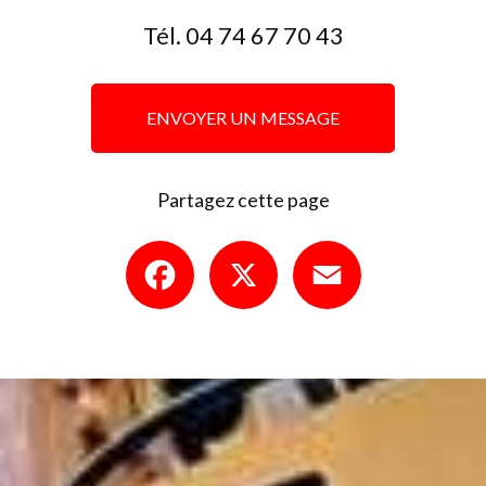
Tél.
04 74 67 70 43
ENVOYER UN MESSAGE
Partagez cette page
Facebook
X
Email