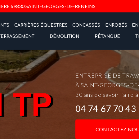
Navigation
IÈRE
69830 SAINT-GEORGES-DE-RENEINS
ENTS
CARRIÈRES ÉQUESTRES
CONCASSÉS
ENROBÉS
EN
TERRASSEMENT
DÉMOLITION
PÉTANQUE
T
ENTREPRISE DE TRAV
À SAINT-GEORGES-DE
30 ans de savoir-faire à
04 74 67 70 43
CONTACTEZ-NOU