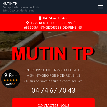
Aller
MUTIN TP
au
Entreprise de travaux publics à
Saint-Georges-de-Reneins
contenu
principal
04 74 67 70 43
1275 ROUTE DE PORT RIVIÈRE
69830 SAINT-GEORGES-DE-RENEINS
ENTREPRISE DE TRAVAUX PUBLICS
9.8
À SAINT-GEORGES-DE-RENEINS
/10
30 ans de savoir-faire à votre service
04 74 67 70 43
Voir le certificat
CONTACTEZ-NOUS