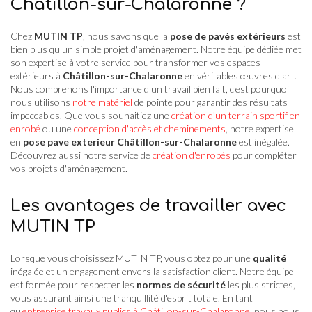
Châtillon-sur-Chalaronne ?
Chez
MUTIN TP
, nous savons que la
pose de pavés extérieurs
est
bien plus qu'un simple projet d'aménagement. Notre équipe dédiée met
son expertise à votre service pour transformer vos espaces
extérieurs à
Châtillon-sur-Chalaronne
en véritables œuvres d'art.
Nous comprenons l'importance d'un travail bien fait, c'est pourquoi
nous utilisons
notre matériel
de pointe pour garantir des résultats
impeccables. Que vous souhaitiez une
création d’un terrain sportif en
enrobé
ou une
conception d'accès et cheminements
, notre expertise
en
pose pave exterieur Châtillon-sur-Chalaronne
est inégalée.
Découvrez aussi notre service de
création d'enrobés
pour compléter
vos projets d'aménagement.
Les avantages de travailler avec
MUTIN TP
Lorsque vous choisissez MUTIN TP, vous optez pour une
qualité
inégalée et un engagement envers la satisfaction client. Notre équipe
est formée pour respecter les
normes de sécurité
les plus strictes,
vous assurant ainsi une tranquillité d'esprit totale. En tant
qu'
entreprise travaux publics à Châtillon-sur-Chalaronne
, nous nous