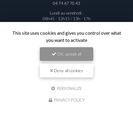
04 74 67 70 43
Lundi au vendredi :
08h45 - 12h15 / 13h - 17h
This site uses cookies and gives you control over what
you want to activate
Contactez votre entreprise de
OK, accept all
travaux publics à Saint-Georges-de-
Reneins
Deny all cookies
Prénom
PERSONALIZE
Il reste
44
caractère(s)
PRIVACY POLICY
Nom
Il reste
44
caractère(s)