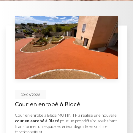
30/06/2026
Blacé
Réalisation des V.
N TP a réalisé une nouvelle
Réalisation des V.R.D à Lage
r un propriétaire souhaitant
réalisation des V.R.D à La
ieur dégradé en surface
projet d'aménagement nécess
complète des réseaux avant