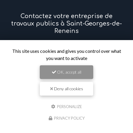
Contactez votre entreprise de
travaux publics à Saint-Georges-de-
Reneins
Prénom
This site uses cookies and gives you control over what
you want to activate
Il reste
44
caractère(s)
OK, accept all
Nom
Deny all cookies
Il reste
44
caractère(s)
Email
PERSONALIZE
PRIVACY POLICY
Téléphone