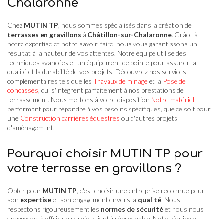
Chalaronne
Chez
MUTIN TP
, nous sommes spécialisés dans la création de
terrasses en gravillons
à
Châtillon-sur-Chalaronne
. Grâce à
notre expertise et notre savoir-faire, nous vous garantissons un
résultat à la hauteur de vos attentes. Notre équipe utilise des
techniques avancées et un équipement de pointe pour assurer la
qualité et la durabilité de vos projets. Découvrez nos services
complémentaires tels que les
Travaux de minage
et la
Pose de
concassés
, qui s'intègrent parfaitement à nos prestations de
terrassement. Nous mettons à votre disposition
Notre matériel
performant pour répondre à vos besoins spécifiques, que ce soit pour
une
Construction carrières équestres
ou d'autres projets
d'aménagement.
Pourquoi choisir MUTIN TP pour
votre terrasse en gravillons ?
Opter pour
MUTIN TP
, c'est choisir une entreprise reconnue pour
son
expertise
et son engagement envers la
qualité
. Nous
respectons rigoureusement les
normes de sécurité
et nous nous
engageons à offrir un service client irréprochable. Notre équipe est