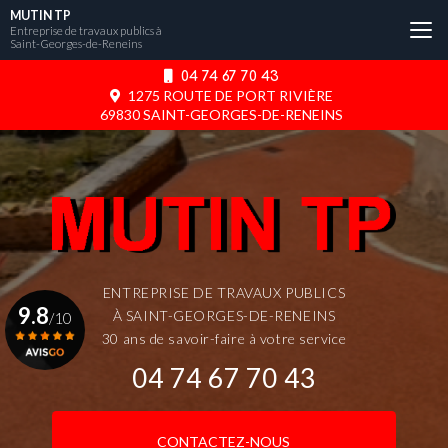
Aller
MUTIN TP
au
Entreprise de travaux publics à
Saint-Georges-de-Reneins
contenu
principal
04 74 67 70 43
1275 ROUTE DE PORT RIVIÈRE
69830 SAINT-GEORGES-DE-RENEINS
ENTREPRISE DE TRAVAUX PUBLICS
9.8
À SAINT-GEORGES-DE-RENEINS
/10
30 ans de savoir-faire à votre service
04 74 67 70 43
Voir le certificat
CONTACTEZ-NOUS