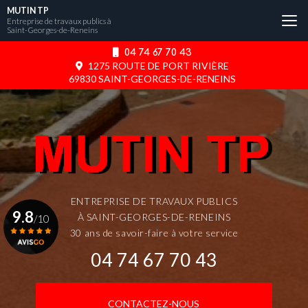
Aller
MUTIN TP
au
Entreprise de travaux publics à
Saint-Georges-de-Reneins
contenu
principal
04 74 67 70 43
1275 ROUTE DE PORT RIVIÈRE
69830 SAINT-GEORGES-DE-RENEINS
ENTREPRISE DE TRAVAUX PUBLICS
9.8
À SAINT-GEORGES-DE-RENEINS
/10
30 ans de savoir-faire à votre service
04 74 67 70 43
Voir le certificat
CONTACTEZ-NOUS