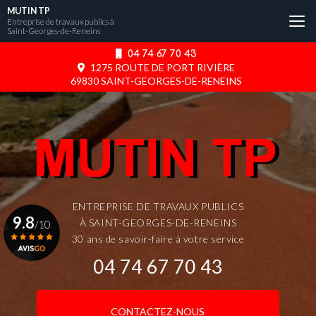
Aller
MUTIN TP
au
Entreprise de travaux publics à
Saint-Georges-de-Reneins
contenu
principal
04 74 67 70 43
1275 ROUTE DE PORT RIVIÈRE
69830 SAINT-GEORGES-DE-RENEINS
ENTREPRISE DE TRAVAUX PUBLICS
9.8
À SAINT-GEORGES-DE-RENEINS
/10
30 ans de savoir-faire à votre service
04 74 67 70 43
Voir le certificat
CONTACTEZ-NOUS