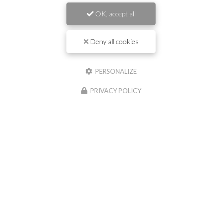
OK, accept all
Prénom
Deny all cookies
Il reste
44
caractère(s)
Nom
PERSONALIZE
PRIVACY POLICY
Il reste
44
caractère(s)
Email
Téléphone
Message :