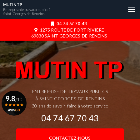
Aller
MUTIN TP
au
Entreprise de travaux publics à
Saint-Georges-de-Reneins
contenu
principal
04 74 67 70 43
1275 ROUTE DE PORT RIVIÈRE
69830 SAINT-GEORGES-DE-RENEINS
ENTREPRISE DE TRAVAUX PUBLICS
9.8
À SAINT-GEORGES-DE-RENEINS
/10
30 ans de savoir-faire à votre service
04 74 67 70 43
Voir le certificat
CONTACTEZ-NOUS