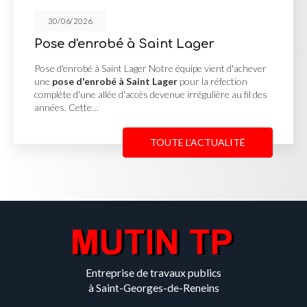
30/06/2026
aint Lager
Cour en enrobé et
Georges de Renein
Notre équipe vient d'achever
 Lager
pour la réfection
Cour en enrobé et concassé 
evenue irrégulière au fil des
MUTIN TP, basée à Saint-Geo
une
cour en enrobé et con
Reneins
pour un client…
TOUTE L'ACTUALITÉ
Entreprise de travaux publics
à Saint-Georges-de-Reneins