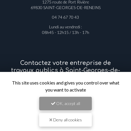
1275 route de Port Rivière
69830 SAINT-GEORGES-DE-RENEINS
04 74 67 70 43
Lundi au vendredi :
08h45 - 12h15 / 13h - 17h
Contactez votre entreprise de
travaux publics à Saint-Georges-de-
This site uses cookies and gives you control over what
Reneins
you want to activate
Prénom
OK, accept all
Il reste
44
caractère(s)
Deny all cookies
Nom