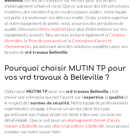
Belleville
, offrant des solutions sur mesure pour vos projets
d'aménagement urbain et rural. Que ce soit pour des infrastructures
routières, des chemins d'accès ou des espaces publics, notre équipe
est prête à transformer vos idées en réalité. Grâce à notre expertise
et notre équipement de pointe, nous assurons des prestations de
qualité. Découvrez
Notre matériel
pour plus d'informations sur nos
équipements avancés. Nos services incluent également la
Création
d'enrobés
, la
Pose de concassés
et la
Conception d'accès et
cheminements
, garantissant ainsi des solutions complètes pour vos
besoins de
vrd travaux Belleville
.
Pourquoi choisir MUTIN TP pour
vos vrd travaux à Belleville ?
Opter pour
MUTIN TP
pour vos
vrd travaux Belleville
, c'est
choisir une entreprise qui met l'accent sur l'
expertise
, la
qualité
et
le respect des
normes de sécurité
. Notre équipe de professionnels
expérimentés s'engage à fournir un service client hors pair,
garantissant que chaque projet est mené à bien avec un souci du
détail inégalé. Que ce soit pour un
aménagement chemin d'accès
maison à Belleville
ou une
allee en gravillons à Belleville
, vous pouvez
compter sur notre savoir-faire.