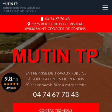
Aller
MUTIN TP
au
Entreprise de travaux publics à
Saint-Georges-de-Reneins
contenu
principal
04 74 67 70 43
1275 ROUTE DE PORT RIVIÈRE
69830 SAINT-GEORGES-DE-RENEINS
ENTREPRISE DE TRAVAUX PUBLICS
9.8
À SAINT-GEORGES-DE-RENEINS
/10
30 ans de savoir-faire à votre service
04 74 67 70 43
Voir le certificat
CONTACTEZ-NOUS