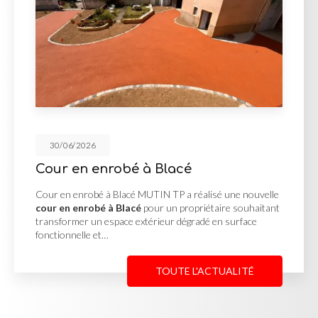
30/06/2026
é à Blacé
Réalisation de
cé MUTIN TP a réalisé une nouvelle
Réalisation des V.R.D
acé
pour un propriétaire souhaitant
réalisation des V.R.
 extérieur dégradé en surface
projet d'aménagement
complète des réseaux
TOUTE L'ACTUALITÉ