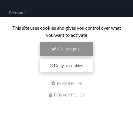
Prénom
This site uses cookies and gives you control over what
Il reste
44
caractère(s)
you want to activate
Nom
OK, accept all
Il reste
44
caractère(s)
Deny all cookies
Email
PERSONALIZE
Téléphone
PRIVACY POLICY
Message :