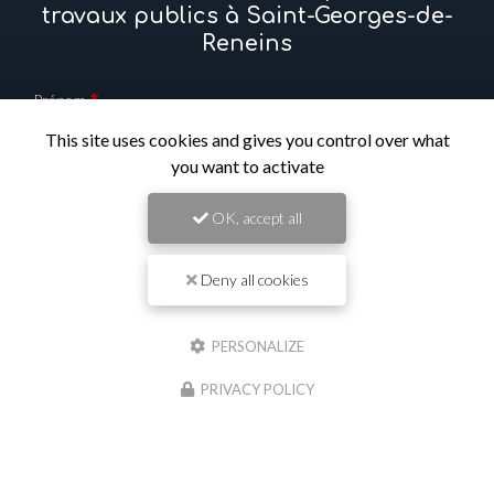
travaux publics à Saint-Georges-de-
Reneins
Prénom
This site uses cookies and gives you control over what
you want to activate
Il reste
44
caractère(s)
Nom
OK, accept all
Il reste
44
caractère(s)
Deny all cookies
Email
PERSONALIZE
Téléphone
PRIVACY POLICY
Message :