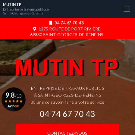
Aller
MUTIN TP
au
Entreprise de travaux publics à
Saint-Georges-de-Reneins
contenu
principal
04 74 67 70 43
1275 ROUTE DE PORT RIVIÈRE
69830 SAINT-GEORGES-DE-RENEINS
ENTREPRISE DE TRAVAUX PUBLICS
9.8
À SAINT-GEORGES-DE-RENEINS
/10
30 ans de savoir-faire à votre service
04 74 67 70 43
Voir le certificat
CONTACTEZ-NOUS