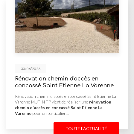
30/06/2026
n chemin d'accès en
Mur de s
Saint Etienne La Varenne
d'enroche
min d'accès en concassé Saint Etienne La
Mur de soutèn
 TP vient de réaliser une
rénovation
Misérieux MUTI
s en concassé Saint Etienne La
soutènement 
un particulier…
afin de stabili
TOUTE L'ACTUALITÉ