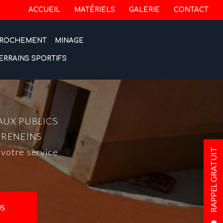
 secondaire
ACCUEIL
MATÉRIELS
GALERIE
CONTACT
ROCHEMENT
MINAGE
ERRAINS SPORTIFS
AUX PUBLICS
-RENEINS
 votre service
RAPPEL GRATUIT
S