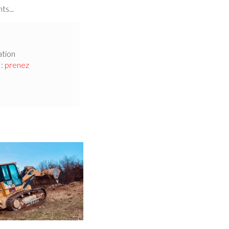
s...
ation
s
:
prenez