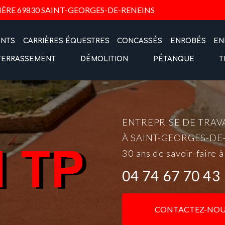
Navigation
IÈRE
69830 SAINT-GEORGES-DE-RENEINS
ENTS
CARRIÈRES ÉQUESTRES
CONCASSÉS
ENROBÉS
EN
TERRASSEMENT
DÉMOLITION
PÉTANQUE
T
ENTREPRISE DE TRAV
À SAINT-GEORGES-DE
30 ans de savoir-faire à
04 74 67 70 43
CONTACTEZ-NOU