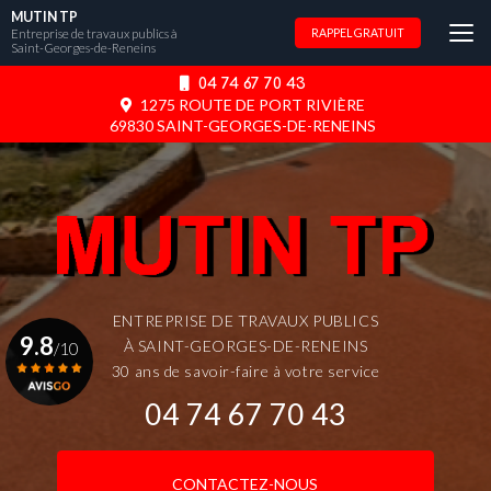
Aller
MUTIN TP
au
Entreprise de travaux publics à
RAPPEL GRATUIT
Saint-Georges-de-Reneins
contenu
principal
04 74 67 70 43
1275 ROUTE DE PORT RIVIÈRE
69830 SAINT-GEORGES-DE-RENEINS
ENTREPRISE DE TRAVAUX PUBLICS
9.8
À SAINT-GEORGES-DE-RENEINS
/10
30 ans de savoir-faire à votre service
04 74 67 70 43
Voir le certificat
CONTACTEZ-NOUS