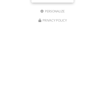
Message :
PERSONALIZE
PRIVACY POLICY
0
caractère(s) saisi(s)
J'autorise ce site à conserver l'ensemble des données transmises dans ce formulaire
pour faciliter le suivi et le traitement de ma demande.
(Aucune exploitation
commerciale ne sera faite des données conservées. Voir notre
politique de
confidentialité
)