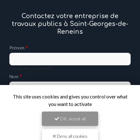
Contactez votre entreprise de
travaux publics à Saint-Georges-de-
Reneins
Prénom
Il reste
44
caractère(s)
Nom
This site uses cookies and gives you control over what
Il reste
44
caractère(s)
you want to activate
Email
OK, accept all
Téléphone
Deny all cookies