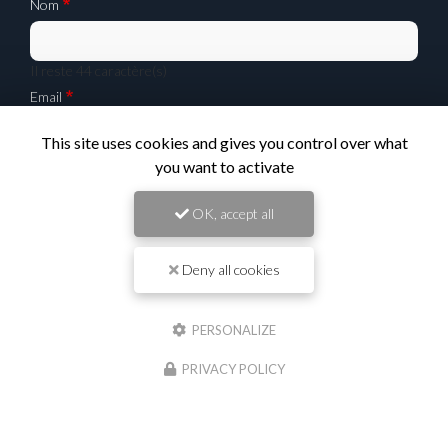
Nom
Il reste
44
caractère(s)
Email
This site uses cookies and gives you control over what
you want to activate
Téléphone
OK, accept all
Message :
Deny all cookies
PERSONALIZE
PRIVACY POLICY
0
caractère(s) saisi(s)
J'autorise ce site à conserver l'ensemble des données transmises dans ce formulaire
pour faciliter le suivi et le traitement de ma demande.
(Aucune exploitation
commerciale ne sera faite des données conservées. Voir notre
politique de