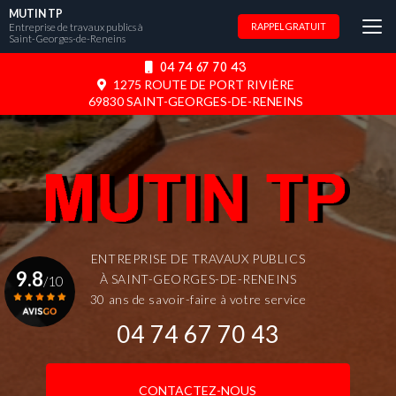
Aller
MUTIN TP
au
Entreprise de travaux publics à
RAPPEL GRATUIT
Saint-Georges-de-Reneins
contenu
principal
04 74 67 70 43
1275 ROUTE DE PORT RIVIÈRE
69830 SAINT-GEORGES-DE-RENEINS
ENTREPRISE DE TRAVAUX PUBLICS
9.8
À SAINT-GEORGES-DE-RENEINS
/10
30 ans de savoir-faire à votre service
04 74 67 70 43
Voir le certificat
CONTACTEZ-NOUS