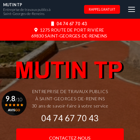
Aller
MUTIN TP
au
Entreprise de travaux publics à
RAPPEL GRATUIT
Saint-Georges-de-Reneins
contenu
principal
04 74 67 70 43
1275 ROUTE DE PORT RIVIÈRE
69830 SAINT-GEORGES-DE-RENEINS
ENTREPRISE DE TRAVAUX PUBLICS
9.8
À SAINT-GEORGES-DE-RENEINS
/10
30 ans de savoir-faire à votre service
04 74 67 70 43
Voir le certificat
CONTACTEZ-NOUS