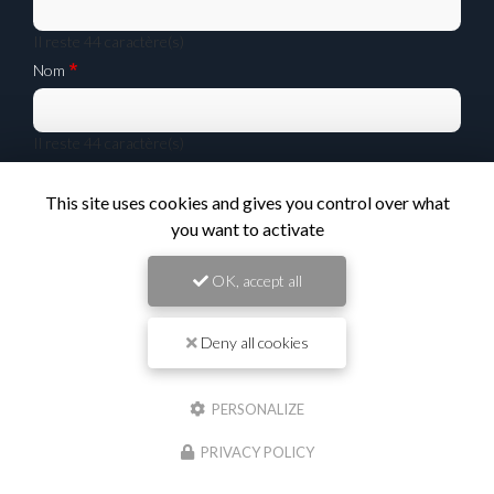
Il reste
44
caractère(s)
Nom
Il reste
44
caractère(s)
Email
This site uses cookies and gives you control over what
you want to activate
Téléphone
OK, accept all
Message :
Deny all cookies
PERSONALIZE
PRIVACY POLICY